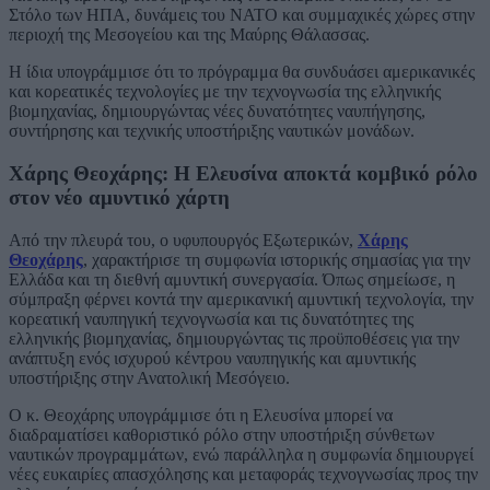
Στόλο των ΗΠΑ, δυνάμεις του ΝΑΤΟ και συμμαχικές χώρες στην
περιοχή της Μεσογείου και της Μαύρης Θάλασσας.
Η ίδια υπογράμμισε ότι το πρόγραμμα θα συνδυάσει αμερικανικές
και κορεατικές τεχνολογίες με την τεχνογνωσία της ελληνικής
βιομηχανίας, δημιουργώντας νέες δυνατότητες ναυπήγησης,
συντήρησης και τεχνικής υποστήριξης ναυτικών μονάδων.
Χάρης Θεοχάρης: Η Ελευσίνα αποκτά κομβικό ρόλο
στον νέο αμυντικό χάρτη
Από την πλευρά του, ο υφυπουργός Εξωτερικών,
Χάρης
Θεοχάρης
, χαρακτήρισε τη συμφωνία ιστορικής σημασίας για την
Ελλάδα και τη διεθνή αμυντική συνεργασία. Όπως σημείωσε, η
σύμπραξη φέρνει κοντά την αμερικανική αμυντική τεχνολογία, την
κορεατική ναυπηγική τεχνογνωσία και τις δυνατότητες της
ελληνικής βιομηχανίας, δημιουργώντας τις προϋποθέσεις για την
ανάπτυξη ενός ισχυρού κέντρου ναυπηγικής και αμυντικής
υποστήριξης στην Ανατολική Μεσόγειο.
Ο κ. Θεοχάρης υπογράμμισε ότι η Ελευσίνα μπορεί να
διαδραματίσει καθοριστικό ρόλο στην υποστήριξη σύνθετων
ναυτικών προγραμμάτων, ενώ παράλληλα η συμφωνία δημιουργεί
νέες ευκαιρίες απασχόλησης και μεταφοράς τεχνογνωσίας προς την