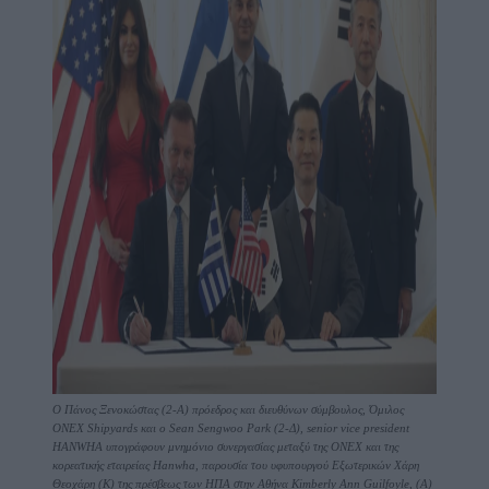
Ο Πάνος Ξενοκώστας (2-Α) πρόεδρος και διευθύνων σύμβουλος, Όμιλος
ONEX Shipyards και ο Sean Sengwoo Park (2-Δ), senior vice president
HANWHA υπογράφουν μνημόνιο συνεργασίας μεταξύ της ONEX και της
κορεατικής εταιρείας Hanwha, παρουσία του υφυπουργού Εξωτερικών Χάρη
Θεοχάρη (Κ) της πρέσβεως των ΗΠΑ στην Αθήνα Kimberly Ann Guilfoyle, (Α)