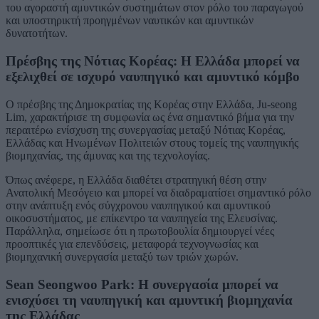
του αγοραστή αμυντικών συστημάτων στον ρόλο του παραγωγού
και υποστηρικτή προηγμένων ναυτικών και αμυντικών
δυνατοτήτων.
Πρέσβης της Νότιας Κορέας: Η Ελλάδα μπορεί να
εξελιχθεί σε ισχυρό ναυπηγικό και αμυντικό κόμβο
Ο πρέσβης της Δημοκρατίας της Κορέας στην Ελλάδα, Ju-seong
Lim, χαρακτήρισε τη συμφωνία ως ένα σημαντικό βήμα για την
περαιτέρω ενίσχυση της συνεργασίας μεταξύ Νότιας Κορέας,
Ελλάδας και Ηνωμένων Πολιτειών στους τομείς της ναυπηγικής
βιομηχανίας, της άμυνας και της τεχνολογίας.
Όπως ανέφερε, η Ελλάδα διαθέτει στρατηγική θέση στην
Ανατολική Μεσόγειο και μπορεί να διαδραματίσει σημαντικό ρόλο
στην ανάπτυξη ενός σύγχρονου ναυπηγικού και αμυντικού
οικοσυστήματος, με επίκεντρο τα ναυπηγεία της Ελευσίνας.
Παράλληλα, σημείωσε ότι η πρωτοβουλία δημιουργεί νέες
προοπτικές για επενδύσεις, μεταφορά τεχνογνωσίας και
βιομηχανική συνεργασία μεταξύ των τριών χωρών.
Sean Seongwoo Park: Η συνεργασία μπορεί να
ενισχύσει τη ναυπηγική και αμυντική βιομηχανία
της Ελλάδας