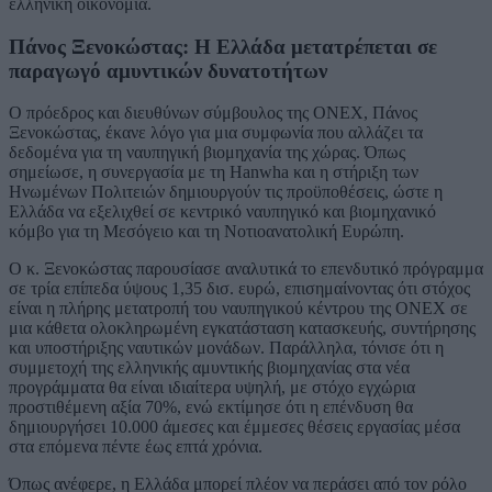
ελληνική οικονομία.
Πάνος Ξενοκώστας: Η Ελλάδα μετατρέπεται σε
παραγωγό αμυντικών δυνατοτήτων
Ο πρόεδρος και διευθύνων σύμβουλος της ONEX, Πάνος
Ξενοκώστας, έκανε λόγο για μια συμφωνία που αλλάζει τα
δεδομένα για τη ναυπηγική βιομηχανία της χώρας. Όπως
σημείωσε, η συνεργασία με τη Hanwha και η στήριξη των
Ηνωμένων Πολιτειών δημιουργούν τις προϋποθέσεις, ώστε η
Ελλάδα να εξελιχθεί σε κεντρικό ναυπηγικό και βιομηχανικό
κόμβο για τη Μεσόγειο και τη Νοτιοανατολική Ευρώπη.
Ο κ. Ξενοκώστας παρουσίασε αναλυτικά το επενδυτικό πρόγραμμα
σε τρία επίπεδα ύψους 1,35 δισ. ευρώ, επισημαίνοντας ότι στόχος
είναι η πλήρης μετατροπή του ναυπηγικού κέντρου της ONEX σε
μια κάθετα ολοκληρωμένη εγκατάσταση κατασκευής, συντήρησης
και υποστήριξης ναυτικών μονάδων. Παράλληλα, τόνισε ότι η
συμμετοχή της ελληνικής αμυντικής βιομηχανίας στα νέα
προγράμματα θα είναι ιδιαίτερα υψηλή, με στόχο εγχώρια
προστιθέμενη αξία 70%, ενώ εκτίμησε ότι η επένδυση θα
δημιουργήσει 10.000 άμεσες και έμμεσες θέσεις εργασίας μέσα
στα επόμενα πέντε έως επτά χρόνια.
Όπως ανέφερε, η Ελλάδα μπορεί πλέον να περάσει από τον ρόλο