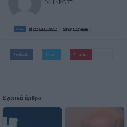
DAILYPOST
TAGS
Κίμπερλι Γκίλφοϊλ
Χάρης Θεοχάρης
Facebook
Twitter
Pinterest
Σχετικά άρθρα