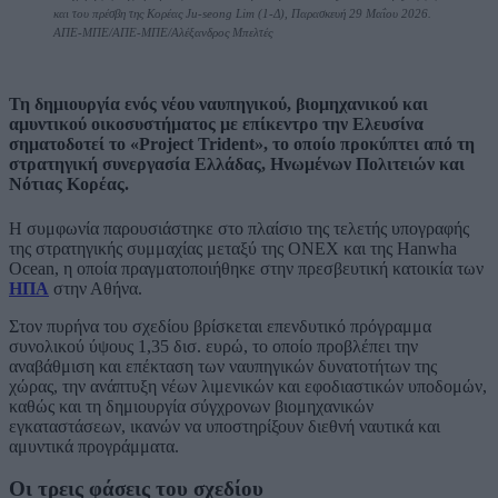
και του πρέσβη της Κορέας Ju-seong Lim (1-Δ), Παρασκευή 29 Μαΐου 2026.
ΑΠΕ-ΜΠΕ/ΑΠΕ-ΜΠΕ/Αλέξανδρος Μπελτές
Τη δημιουργία ενός νέου ναυπηγικού, βιομηχανικού και
αμυντικού οικοσυστήματος με επίκεντρο την Ελευσίνα
σηματοδοτεί το «Project Trident», το οποίο προκύπτει από τη
στρατηγική συνεργασία Ελλάδας, Ηνωμένων Πολιτειών και
Νότιας Κορέας.
Η συμφωνία παρουσιάστηκε στο πλαίσιο της τελετής υπογραφής
της στρατηγικής συμμαχίας μεταξύ της ONEX και της Hanwha
Ocean, η οποία πραγματοποιήθηκε στην πρεσβευτική κατοικία των
ΗΠΑ
στην Αθήνα.
Στον πυρήνα του σχεδίου βρίσκεται επενδυτικό πρόγραμμα
συνολικού ύψους 1,35 δισ. ευρώ, το οποίο προβλέπει την
αναβάθμιση και επέκταση των ναυπηγικών δυνατοτήτων της
χώρας, την ανάπτυξη νέων λιμενικών και εφοδιαστικών υποδομών,
καθώς και τη δημιουργία σύγχρονων βιομηχανικών
εγκαταστάσεων, ικανών να υποστηρίξουν διεθνή ναυτικά και
αμυντικά προγράμματα.
Οι τρεις φάσεις του σχεδίου