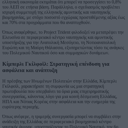
ελληνική οικονομία εκτιμάται ότι μπορεί να προσεγγίσει το 0,8%
του ΑΕΠ σε ετήσια βάση. Παράλληλα, ο σχεδιασμός προβλέπει
ισχυρή συμμετοχή της ελληνικής αμυντικής και ναυπηγικής
βιομηχανίας, με στόχο ποσοστό εγχώριας προστιθέμενης αξίας έως
και 70% στα προγράμματα που θα αναπτυχθούν.
Όπως αναφέρθηκε, το Project Trident φιλοδοξεί να μετατρέψει την
Ελευσίνα σε περιφερειακό κέντρο ναυπηγικής και αμυντικής
υποστήριξης για την Ανατολική Μεσόγειο, τη Νοτιοανατολική
Ευρώπη και τη Μαύρη Θάλασσα, εξυπηρετώντας τόσο τις ανάγκες
του Πολεμικού Ναυτικού όσο και συμμαχικών δυνάμεων.
Κίμπερλι Γκίλφοϊλ: Στρατηγική επένδυση για
ασφάλεια και ανάπτυξη
Η πρέσβης των Ηνωμένων Πολιτειών στην Ελλάδα, Κίμπερλι
Γκίλφοϊλ, χαρακτήρισε τη συμφωνία ως μια στρατηγική
πρωτοβουλία που υπερβαίνει τα όρια μιας επιχειρηματικής
συνεργασίας, κάνοντας λόγο για μια κοινή δέσμευση Ελλάδας,
ΗΠΑ και Νότιας Κορέας στην ασφάλεια και την ευημερία της
ευρύτερης περιοχής.
Όπως ανέφερε, η τριμερής συνεργασία μπορεί να συμβάλει στην
ανάδειξη της Ελλάδας σε περιφερειακό βιομηχανικό κέντρο
ναυτικής άμυνας, υποστηρίζοντας το Πολεμικό Ναυτικό, τον 6ο