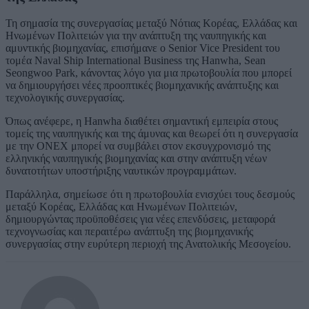
Τη σημασία της συνεργασίας μεταξύ Νότιας Κορέας, Ελλάδας και
Ηνωμένων Πολιτειών για την ανάπτυξη της ναυπηγικής και
αμυντικής βιομηχανίας, επισήμανε ο Senior Vice President του
τομέα Naval Ship International Business της Hanwha, Sean
Seongwoo Park, κάνοντας λόγο για μια πρωτοβουλία που μπορεί
να δημιουργήσει νέες προοπτικές βιομηχανικής ανάπτυξης και
τεχνολογικής συνεργασίας.
Όπως ανέφερε, η Hanwha διαθέτει σημαντική εμπειρία στους
τομείς της ναυπηγικής και της άμυνας και θεωρεί ότι η συνεργασία
με την ONEX μπορεί να συμβάλει στον εκσυγχρονισμό της
ελληνικής ναυπηγικής βιομηχανίας και στην ανάπτυξη νέων
δυνατοτήτων υποστήριξης ναυτικών προγραμμάτων.
Παράλληλα, σημείωσε ότι η πρωτοβουλία ενισχύει τους δεσμούς
μεταξύ Κορέας, Ελλάδας και Ηνωμένων Πολιτειών,
δημιουργώντας προϋποθέσεις για νέες επενδύσεις, μεταφορά
τεχνογνωσίας και περαιτέρω ανάπτυξη της βιομηχανικής
συνεργασίας στην ευρύτερη περιοχή της Ανατολικής Μεσογείου.