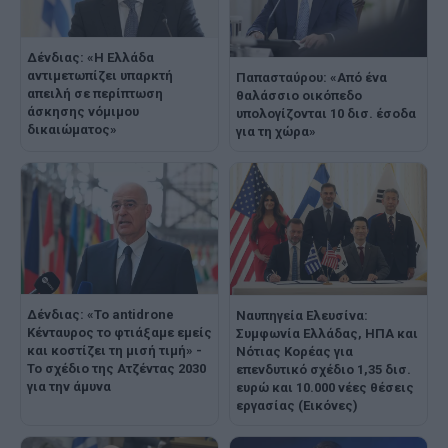
Δένδιας: «Η Ελλάδα
αντιμετωπίζει υπαρκτή
Παπασταύρου: «Από ένα
απειλή σε περίπτωση
θαλάσσιο οικόπεδο
άσκησης νόμιμου
υπολογίζονται 10 δισ. έσοδα
δικαιώματος»
για τη χώρα»
Δένδιας: «Το antidrone
Ναυπηγεία Ελευσίνα:
Κένταυρος το φτιάξαμε εμείς
Συμφωνία Ελλάδας, ΗΠΑ και
και κοστίζει τη μισή τιμή» -
Νότιας Κορέας για
Το σχέδιο της Ατζέντας 2030
επενδυτικό σχέδιο 1,35 δισ.
για την άμυνα
ευρώ και 10.000 νέες θέσεις
εργασίας (Εικόνες)