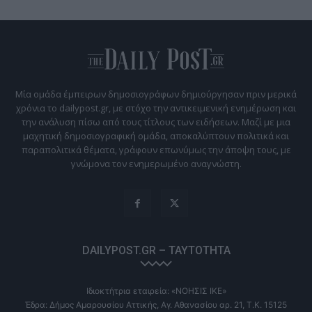
Μία ομάδα έμπειρων δημοσιογράφων δημιούργησαν πριν μερικά
χρόνια το dailypost.gr, με στόχο την αντικειμενική ενημέρωση και
την ανάλυση πίσω από τους τίτλους των ειδήσεων. Μαζί με μια
μαχητική δημοσιογραφική ομάδα, αποκαλύπτουν πολιτικά και
παραπολιτικά θέματα, γράφουν επωνύμως την άποψη τους, με
γνώμονα τον ενημερωμένο αναγνώστη.
DAILYPOST.GR – ΤΑΥΤΌΤΗΤΑ
Ιδιοκτήτρια εταιρεία: «ΝΟΗΣΙΣ ΙΚΕ»
Έδρα: Δήμος Αμαρουσίου Αττικής, Αγ. Αθανασίου αρ. 21, Τ.Κ. 15125