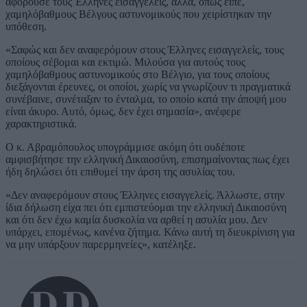
αφορούσε τους Έλληνες εισαγγελείς, αλλά, όπως είπε,
χαμηλόβαθμους Βέλγους αστυνομικούς που χειρίστηκαν την
υπόθεση.
«Σαφώς και δεν αναφερόμουν στους Έλληνες εισαγγελείς, τους
οποίους σέβομαι και εκτιμώ. Μιλούσα για αυτούς τους
χαμηλόβαθμους αστυνομικούς στο Βέλγιο, για τους οποίους
διεξάγονται έρευνες, οι οποίοι, χωρίς να γνωρίζουν τι πραγματικά
συνέβαινε, συνέταξαν το ένταλμα, το οποίο κατά την άποψή μου
είναι άκυρο. Αυτό, όμως, δεν έχει σημασία», ανέφερε
χαρακτηριστικά.
Ο κ. Αβραμόπουλος υπογράμμισε ακόμη ότι ουδέποτε
αμφισβήτησε την ελληνική Δικαιοσύνη, επισημαίνοντας πως έχει
ήδη δηλώσει ότι επιθυμεί την άρση της ασυλίας του.
«Δεν αναφερόμουν στους Έλληνες εισαγγελείς. Άλλωστε, στην
ίδια δήλωση είχα πει ότι εμπιστεύομαι την ελληνική Δικαιοσύνη
και ότι δεν έχω καμία δυσκολία να αρθεί η ασυλία μου. Δεν
υπάρχει, επομένως, κανένα ζήτημα. Κάνω αυτή τη διευκρίνιση για
να μην υπάρξουν παρερμηνείες», κατέληξε.