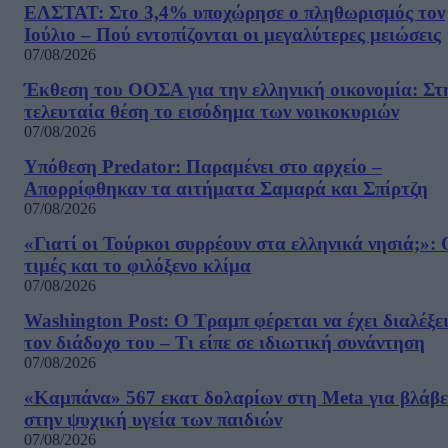
ΕΛΣΤΑΤ: Στο 3,4% υποχώρησε ο πληθωρισμός τον
Ιούλιο – Πού εντοπίζονται οι μεγαλύτερες μειώσεις
07/08/2026
Έκθεση του ΟΟΣΑ για την ελληνική οικονομία: Στ
τελευταία θέση το εισόδημα των νοικοκυριών
07/08/2026
Υπόθεση Predator: Παραμένει στο αρχείο –
Απορρίφθηκαν τα αιτήματα Σαμαρά και Σπίρτζη
07/08/2026
«Γιατί οι Τούρκοι συρρέουν στα ελληνικά νησιά;»: 
τιμές και το φιλόξενο κλίμα
07/08/2026
Washington Post: Ο Τραμπ φέρεται να έχει διαλέξε
τον διάδοχο του – Τι είπε σε ιδιωτική συνάντηση
07/08/2026
«Καμπάνα» 567 εκατ δολαρίων στη Meta για βλάβε
στην ψυχική υγεία των παιδιών
07/08/2026