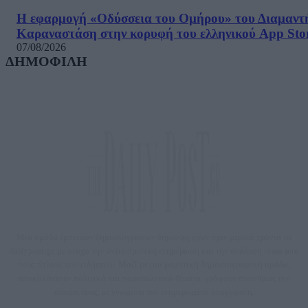
Η εφαρμογή «Οδύσσεια του Ομήρου» του Διαμαντ
Καραναστάση στην κορυφή του ελληνικού App Sto
07/08/2026
ΔΗΜΟΦΙΛΗ
Μία ομάδα έμπειρων δημοσιογράφων δημιούργησαν πριν μερικά χρόνια το
dailypost.gr, με στόχο την αντικειμενική ενημέρωση και την ανάλυση πίσω από
τους τίτλους των ειδήσεων. Μαζί με μια μαχητική δημοσιογραφική ομάδα,
αποκαλύπτουν πολιτικά και παραπολιτικά θέματα, γράφουν επωνύμως την
άποψη τους, με γνώμονα τον ενημερωμένο αναγνώστη.