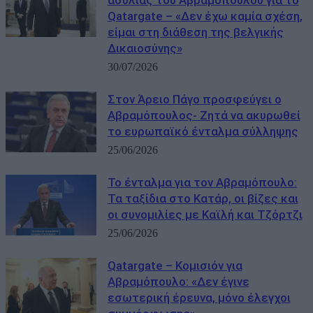
ασυλίας του Αβραμόπουλου για το
Qatargate – «Δεν έχω καμία σχέση,
είμαι στη διάθεση της βελγικής
Δικαιοσύνης»
30/07/2026
Στον Άρειο Πάγο προσφεύγει ο
Αβραμόπουλος- Ζητά να ακυρωθεί
το ευρωπαϊκό ένταλμα σύλληψης
25/06/2026
Το ένταλμα για τον Αβραμόπουλο:
Τα ταξίδια στο Κατάρ, οι βίζες και
οι συνομιλίες με Καϊλή και Τζόρτζι
25/06/2026
Qatargate – Κομισιόν για
Αβραμόπουλο: «Δεν έγινε
εσωτερική έρευνα, μόνο έλεγχοι