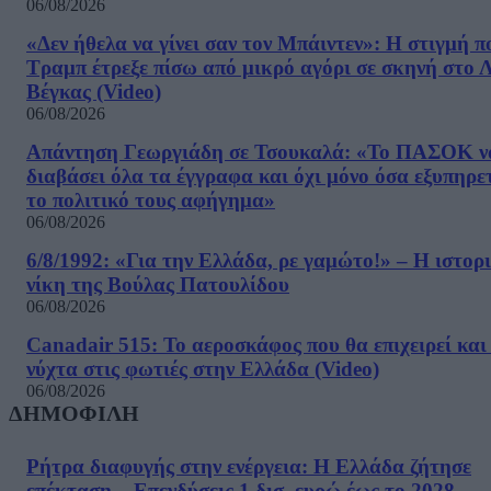
06/08/2026
«Δεν ήθελα να γίνει σαν τον Μπάιντεν»: Η στιγμή π
Τραμπ έτρεξε πίσω από μικρό αγόρι σε σκηνή στο 
Βέγκας (Video)
06/08/2026
Απάντηση Γεωργιάδη σε Τσουκαλά: «Το ΠΑΣΟΚ ν
διαβάσει όλα τα έγγραφα και όχι μόνο όσα εξυπηρε
το πολιτικό τους αφήγημα»
06/08/2026
6/8/1992: «Για την Ελλάδα, ρε γαμώτο!» – Η ιστορ
νίκη της Βούλας Πατουλίδου
06/08/2026
Canadair 515: Το αεροσκάφος που θα επιχειρεί και
νύχτα στις φωτιές στην Ελλάδα (Video)
06/08/2026
ΔΗΜΟΦΙΛΗ
Ρήτρα διαφυγής στην ενέργεια: Η Ελλάδα ζήτησε
επέκταση – Επενδύσεις 1 δισ. ευρώ έως το 2028