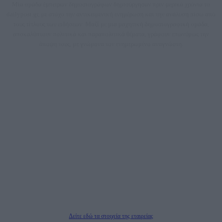
Μία ομάδα έμπειρων δημοσιογράφων δημιούργησαν πριν μερικά χρόνια το
dailypost.gr, με στόχο την αντικειμενική ενημέρωση και την ανάλυση πίσω από
τους τίτλους των ειδήσεων. Μαζί με μια μαχητική δημοσιογραφική ομάδα,
αποκαλύπτουν πολιτικά και παραπολιτικά θέματα, γράφουν επωνύμως την
άποψη τους, με γνώμονα τον ενημερωμένο αναγνώστη.
DAILYPOST.GR – ΤΑΥΤΌΤΗΤΑ
Ιδιοκτήτρια εταιρεία: «ΝΟΗΣΙΣ ΙΚΕ»
Έδρα: Δήμος Αμαρουσίου Αττικής, Αγ. Αθανασίου αρ. 21, Τ.Κ. 15125
ΑΦΜ: 801093076, Δ.Ο.Υ.: ΚΕΦΟΔΕ ΑΤΤΙΚΗΣ, E-mail: press@dailypost.gr, Τηλ.
επικοινωνίας: 2108066997
Νόμιμος Εκπρόσωπος: Ζαχαρός Σταμάτης
Μέτοχοι: Ζαχαρός Σταμάτης, Κουβαράς Γεώργιος, ΥΠΗΡΕΣΙΕΣ ΠΡΟΗΓΜΕΝΗΣ
ΤΕΧΝΟΛΟΓΙΑΣ ΠΑΡΑΓΩΓΗΣ ΟΠΤΙΚΟΑΚΟΥΣΤΙΚΩΝ ΜΕΣΩΝ ΜΕΛΕΤΩΝ ΚΑΙ
ΠΑΡΟΧΗΣ ΥΠΗΡΕΣΙΩΝ PLD PLUS ΑΝΩΝ ΕΤΑΙΡΙΑ
Δικαιούχος του ονόματος τομέα (dailypost.gr): ΝΟΗΣΙΣ ΙΚΕ
Διευθυντής/Διαχειριστής: Ζαχαρός Σταμάτης
Διευθυντής Σύνταξης: Ρενάτο Λέκκα
Δείτε εδώ τα στοιχεία της εταιρείας