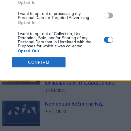
Νεοναζί…
Opted In
20/04/2023
I want to opt-out of processing my
Personal Data for Targeted Advertising.
Opted In
Ο Ξυδάκης βλέπει «κωλοδεξιούς
I want to opt-out of Collection, Use,
της ΕΡΕ» αλλά ξεχνά τον σύντροφο
Retention, Sale, and/or Sharing of my
Καμμένο
Personal Data that Is Unrelated with the
Purposes for which it was collected.
15/02/2021
Opted Out
Βορίδης: «Ο κ. Τσίπρας φοβάται ότι
CONFIRM
το πρόγραμμά μας αρχίζει και
ακουμπά παραδοσιακούς
ψηφοφόρους της Αριστεράς»
13/01/2021
Νέο κόμμα δεξιά της ΝΔ;
30/12/2020