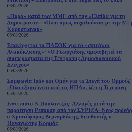
06/08/2026
«Πυρά» κατά των ΜΜΕ από την «Ελπίδα για τη
Δημοκρατία»: «Όλοι όμως ασχολούνται με την Μα
Καρυστιανού»
06/08/2026
Επανέρχεται το ΠΑΣΟΚ για τα «σπιτάκια
Ανακύκλωσης»: «Ο Γεωργιάδης αμφισβητεί τα
συμπεράσματα της Επιτροπής Δημοσιονομικού
Ελέγχου»
06/08/2026
Συμφωνία Ιράν και Ομάν για τα Στενά του Ορμούζ 
«Όλα εξαρτώνται από τις ΗΠΑ», λέει η Τεχεράνη
06/08/2026
Ινστιτούτο Ν.Πουλαντζάς: Αλλαγές μετά την
παραίτηση Ρεπούση από τον ΣΥΡΙΖΑ- Νέος πρόεδρ
ο Χριστόφορος Βερναρδάκης, διευθυντής ο
Παναγιώτης Κορμάς
06/08/2026