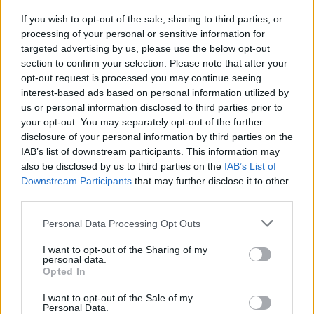
If you wish to opt-out of the sale, sharing to third parties, or
processing of your personal or sensitive information for
targeted advertising by us, please use the below opt-out
section to confirm your selection. Please note that after your
opt-out request is processed you may continue seeing
ΜΠΟΡΕΙ ΝΑ ΣΑΣ ΕΝΔΙΑΦΕΡΕΙ
interest-based ads based on personal information utilized by
us or personal information disclosed to third parties prior to
Γιατί σε κάποιες χώρες οδηγούν…
your opt-out. You may separately opt-out of the further
disclosure of your personal information by third parties on the
ανάποδα;
IAB’s list of downstream participants. This information may
18/11/2025
also be disclosed by us to third parties on the
IAB’s List of
Downstream Participants
that may further disclose it to other
third parties.
Κασσελάκης σε Αυτιά:
«Διαφημίζεις τον πατριωτισμό σου
Personal Data Processing Opt Outs
με χουντικά συνθήματα όπως οι
Αυτιάδες αυτού του τόπου»
I want to opt-out of the Sharing of my
personal data.
17/04/2024
Opted In
I want to opt-out of the Sale of my
Πώς εξουδετερώνεις τους
Personal Data.