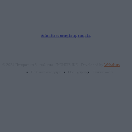
επικοινωνίας: 2108066997
Νόμιμος Εκπρόσωπος: Ζαχαρός Σταμάτης
Μέτοχοι: Ζαχαρός Σταμάτης, Κουβαράς Γεώργιος, ΥΠΗΡΕΣΙΕΣ ΠΡΟΗΓΜΕΝΗΣ
ΤΕΧΝΟΛΟΓΙΑΣ ΠΑΡΑΓΩΓΗΣ ΟΠΤΙΚΟΑΚΟΥΣΤΙΚΩΝ ΜΕΣΩΝ ΜΕΛΕΤΩΝ ΚΑΙ
ΠΑΡΟΧΗΣ ΥΠΗΡΕΣΙΩΝ PLD PLUS ΑΝΩΝ ΕΤΑΙΡΙΑ
Δικαιούχος του ονόματος τομέα (dailypost.gr): ΝΟΗΣΙΣ ΙΚΕ
Διευθυντής/Διαχειριστής: Ζαχαρός Σταμάτης
Διευθυντής Σύνταξης: Ρενάτο Λέκκα
Δείτε εδώ τα στοιχεία της εταιρείας
© 2024 Πνευματικά δικαιώματα: "ΝΟΗΣΙΣ ΙΚΕ". Developed by
Webalists
Πολιτική απορρήτου
Όροι χρήσης
Επικοινωνία