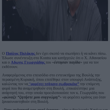
Ο
Παύλος Πολάκης
δεν έχει σκοπό να σιωπήσει ή να κάνει πίσω.
Έδωσε συνέντευξη στο Kontra και κατήγγειλε ότι ο Χ. Αθανασίου
και ο
Αδωνις Γεωργιάδης
του «
έστησαν παγίδα
» για να τον
εκθέσουν.
Αναφερόμενος στο επεισόδιο στο εντευκτήριο της Βουλής την
περασμένη Κυριακή, όπου επιτέθηκε στον υπουργό Ανάπτυξης,
καλώντας τον να
“
φορέσει τσίγκινο σωβρακάκι”
την επόμενη
φορά που θα αναμετρηθούν στη Βουλή, .επικαλέστηκε μια
ανάρτησή του, στην οποία προειδοποιούσε τον κ. Γεωργιάδη που
«φώναζε “ζητήστε μου συγγνώμη”
» να φορέσει κράνος για όταν
ξανασυναντηθούν στη Βουλή.
«Στην ανάρτησή μου αυτό έγραφα»
, είπε ο βουλευτής Χανίων και