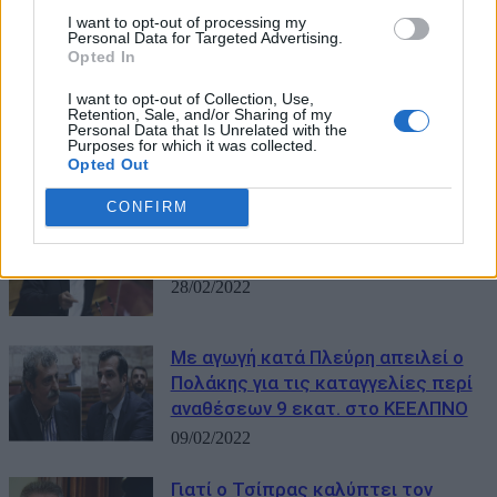
I want to opt-out of processing my
Personal Data for Targeted Advertising.
ΜΠΟΡΕΙ ΝΑ ΣΑΣ ΕΝΔΙΑΦΕΡΕΙ
Opted In
I want to opt-out of Collection, Use,
Λαζόπουλος κατά Τσίπρα για
Retention, Sale, and/or Sharing of my
Personal Data that Is Unrelated with the
Πολάκη
Purposes for which it was collected.
23/03/2023
Opted Out
CONFIRM
Πολάκης για Ουκρανία: «Μητσοτάκη
μαζέψου…»
28/02/2022
Με αγωγή κατά Πλεύρη απειλεί ο
Πολάκης για τις καταγγελίες περί
αναθέσεων 9 εκατ. στο ΚΕΕΛΠΝΟ
09/02/2022
Γιατί ο Τσίπρας καλύπτει τον