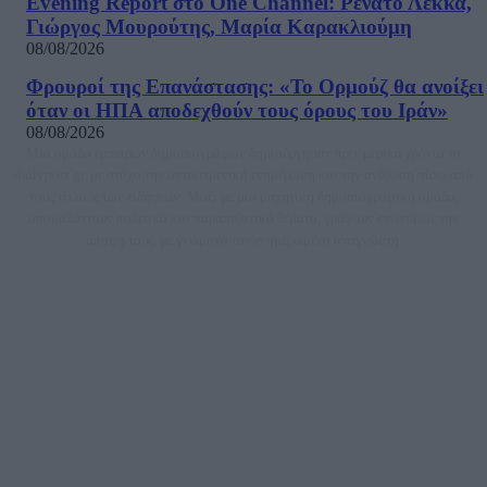
Evening Report στο One Channel: Ρενάτο Λέκκα,
Γιώργος Μουρούτης, Μαρία Καρακλιούμη
08/08/2026
Φρουροί της Επανάστασης: «Το Ορμούζ θα ανοίξει
όταν οι ΗΠΑ αποδεχθούν τους όρους του Ιράν»
08/08/2026
Μία ομάδα έμπειρων δημοσιογράφων δημιούργησαν πριν μερικά χρόνια το
dailypost.gr, με στόχο την αντικειμενική ενημέρωση και την ανάλυση πίσω από
τους τίτλους των ειδήσεων. Μαζί με μια μαχητική δημοσιογραφική ομάδα,
αποκαλύπτουν πολιτικά και παραπολιτικά θέματα, γράφουν επωνύμως την
άποψη τους, με γνώμονα τον ενημερωμένο αναγνώστη.
DAILYPOST.GR – ΤΑΥΤΌΤΗΤΑ
Ιδιοκτήτρια εταιρεία: «ΝΟΗΣΙΣ ΙΚΕ»
Έδρα: Δήμος Αμαρουσίου Αττικής, Αγ. Αθανασίου αρ. 21, Τ.Κ. 15125
ΑΦΜ: 801093076, Δ.Ο.Υ.: ΚΕΦΟΔΕ ΑΤΤΙΚΗΣ, E-mail: press@dailypost.gr, Τηλ.