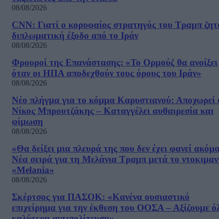
08/08/2026
CNN: Γιατί ο κορυφαίος στρατηγός του Τραμπ ζητ
διπλωματική έξοδο από το Ιράν
08/08/2026
Φρουροί της Επανάστασης: «Το Ορμούζ θα ανοίξει
όταν οι ΗΠΑ αποδεχθούν τους όρους του Ιράν»
08/08/2026
Νέο πλήγμα για το κόμμα Καρυστιανού: Αποχωρεί 
Νίκος Μπρουτζάκης – Καταγγέλει αυθαιρεσία και
φίμωση
08/08/2026
«Θα δείξει μια πλευρά της που δεν έχει φανεί ακόμ
Νέα σειρά για τη Μελάνια Τραμπ μετά το ντοκιμαν
«Melania»
08/08/2026
Σκέρτσος για ΠΑΣΟΚ: «Κανένα ουσιαστικό
επιχείρημα για την έκθεση του ΟΟΣΑ – Αξίζουμε ό
καλύτερη αντιπολίτευση»