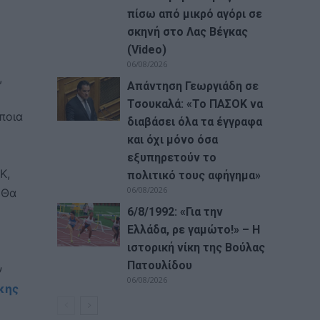
πίσω από μικρό αγόρι σε
σκηνή στο Λας Βέγκας
(Video)
06/08/2026
,
Απάντηση Γεωργιάδη σε
Τσουκαλά: «Το ΠΑΣΟΚ να
ποια
διαβάσει όλα τα έγγραφα
και όχι μόνο όσα
εξυπηρετούν το
Κ,
πολιτικό τους αφήγημα»
06/08/2026
«Θα
6/8/1992: «Για την
Ελλάδα, ρε γαμώτο!» – Η
ιστορική νίκη της Βούλας
Πατουλίδου
ν
06/08/2026
κης