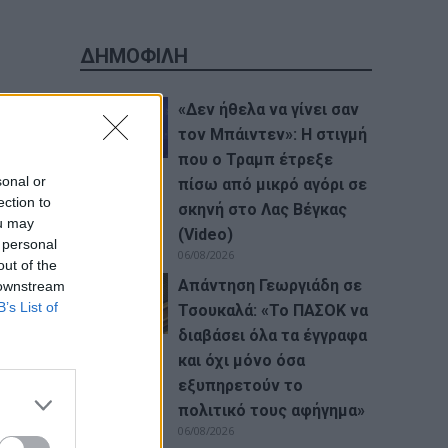
ΔΗΜΟΦΙΛΗ
«Δεν ήθελα να γίνει σαν
τον Μπάιντεν»: Η στιγμή
που ο Τραμπ έτρεξε
sonal or
πίσω από μικρό αγόρι σε
ection to
σκηνή στο Λας Βέγκας
ou may
(Video)
 personal
06/08/2026
out of the
Απάντηση Γεωργιάδη σε
 downstream
B’s List of
Τσουκαλά: «Το ΠΑΣΟΚ να
διαβάσει όλα τα έγγραφα
και όχι μόνο όσα
εξυπηρετούν το
πολιτικό τους αφήγημα»
06/08/2026