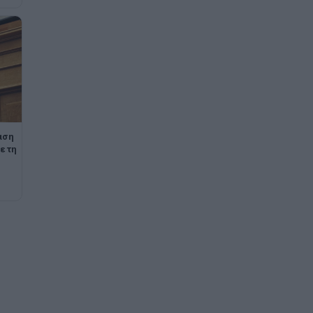
αση
ε τη