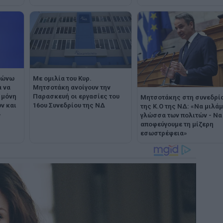
μώνω
Με ομιλία του Κυρ.
α να
Μητσοτάκη ανοίγουν την
 μόνη
Παρασκευή οι εργασίες του
Μητσοτάκης στη συνεδρί
ν και
16ου Συνεδρίου της ΝΔ
της Κ.Ο της ΝΔ: «Να μιλάμ
»
γλώσσα των πολιτών - Να
αποφεύγουμε τη μίζερη
εσωστρέφεια»