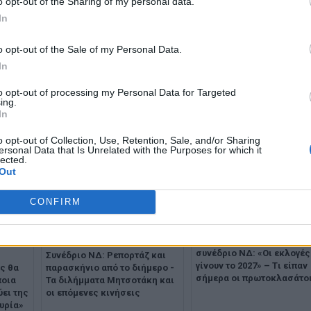
o opt-out of the Sharing of my personal data.
WhatsApp
In
o opt-out of the Sale of my Personal Data.
In
to opt-out of processing my Personal Data for Targeted
ing.
In
o opt-out of Collection, Use, Retention, Sale, and/or Sharing
ersonal Data that Is Unrelated with the Purposes for which it
lected.
Out
CONFIRM
Μητσοτάκης στο 16ο
συνέδριο ΝΔ: «Οι εκλογές
Συνέδριο ΝΔ: Ρεπορτάζ και
γίνουν το 2027» – Tι είπαν
ς θα
παρασκήνιο από το διήμερο -
σήμερα οι πρωτοκλασάτο
ποια
Τα διλήμματα Μητσοτάκη και
ει της
οι επόμενες κινήσεις
κυρία»