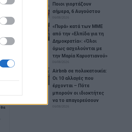
Ποιοι γιορτάζουν
σήμερα, 6 Αυγούστου
06/08/2026
«Πυρά» κατά των ΜΜΕ
από την «Ελπίδα για τη
Δημοκρατία»: «Όλοι
όμως ασχολούνται με
την Μαρία Καρυστιανού»
06/08/2026
Airbnb σε πολυκατοικία:
Οι 10 αλλαγές που
έρχονται – Πότε
μπορούν οι ιδιοκτήτες
να το απαγορεύσουν
06/08/2026
 θα
ι