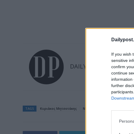
Dailypost.
If you wish 
sensitive in
DAILYPOST
confirm you
continue se
information 
further disc
participants
Downstream 
TAGS
Kυριάκος Μητσοτάκης
Νέα Δημοκρατία
Persona