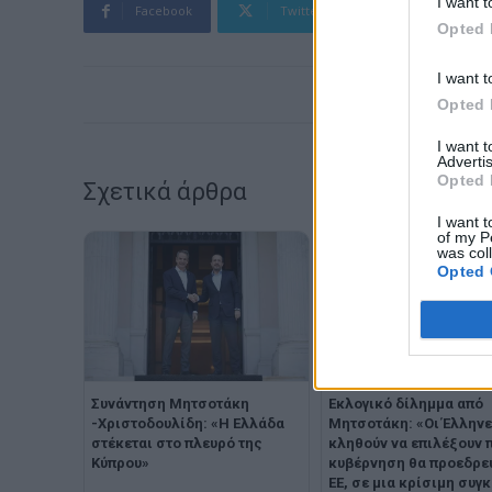
I want t
Facebook
Twitter
Pinterest
Opted 
I want t
Opted 
I want 
Advertis
Opted 
Σχετικά άρθρα
I want t
of my P
was col
Opted 
Συνάντηση Μητσοτάκη
Εκλογικό δίλημμα από
-Χριστοδουλίδη: «Η Ελλάδα
Μητσοτάκη: «Οι Έλληνε
στέκεται στο πλευρό της
κληθούν να επιλέξουν 
Κύπρου»
κυβέρνηση θα προεδρεύ
ΕΕ, σε μια κρίσιμη συγ