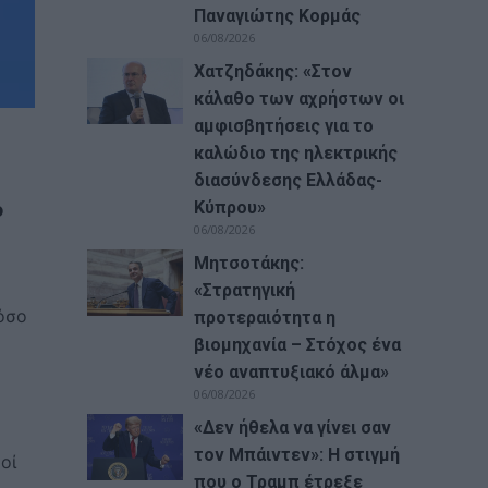
Παναγιώτης Κορμάς
06/08/2026
Χατζηδάκης: «Στον
κάλαθο των αχρήστων οι
αμφισβητήσεις για το
καλώδιο της ηλεκτρικής
διασύνδεσης Ελλάδας-
Κύπρου»
ο
06/08/2026
Μητσοτάκης:
«Στρατηγική
όσο
προτεραιότητα η
βιομηχανία – Στόχος ένα
νέο αναπτυξιακό άλμα»
06/08/2026
«Δεν ήθελα να γίνει σαν
τον Μπάιντεν»: Η στιγμή
οί
που ο Τραμπ έτρεξε