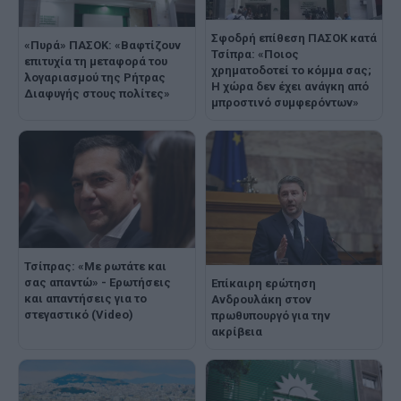
Σφοδρή επίθεση ΠΑΣΟΚ κατά
«Πυρά» ΠΑΣΟΚ: «Βαφτίζουν
Τσίπρα: «Ποιος
επιτυχία τη μεταφορά του
χρηματοδοτεί το κόμμα σας;
λογαριασμού της Ρήτρας
Η χώρα δεν έχει ανάγκη από
Διαφυγής στους πολίτες»
μπροστινό συμφερόντων»
Τσίπρας: «Με ρωτάτε και
σας απαντώ» - Ερωτήσεις
Επίκαιρη ερώτηση
και απαντήσεις για το
Ανδρουλάκη στον
στεγαστικό (Video)
πρωθυπουργό για την
ακρίβεια