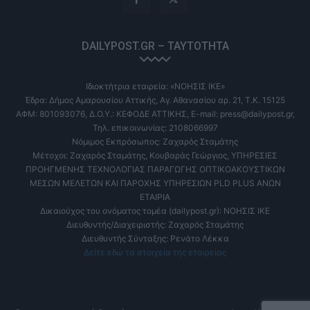
DAILYPOST.GR – ΤΑΥΤΌΤΗΤΑ
Ιδιοκτήτρια εταιρεία: «ΝΟΗΣΙΣ ΙΚΕ»
Έδρα: Δήμος Αμαρουσίου Αττικής, Αγ. Αθανασίου αρ. 21, Τ.Κ. 15125
ΑΦΜ: 801093076, Δ.Ο.Υ.: ΚΕΦΟΔΕ ΑΤΤΙΚΗΣ, E-mail: press@dailypost.gr,
Τηλ. επικοινωνίας: 2108066997
Νόμιμος Εκπρόσωπος: Ζαχαρός Σταμάτης
Μέτοχοι: Ζαχαρός Σταμάτης, Κουβαράς Γεώργιος, ΥΠΗΡΕΣΙΕΣ
ΠΡΟΗΓΜΕΝΗΣ ΤΕΧΝΟΛΟΓΙΑΣ ΠΑΡΑΓΩΓΗΣ ΟΠΤΙΚΟΑΚΟΥΣΤΙΚΩΝ
ΜΕΣΩΝ ΜΕΛΕΤΩΝ ΚΑΙ ΠΑΡΟΧΗΣ ΥΠΗΡΕΣΙΩΝ PLD PLUS ΑΝΩΝ
ΕΤΑΙΡΙΑ
Δικαιούχος του ονόματος τομέα (dailypost.gr): ΝΟΗΣΙΣ ΙΚΕ
Διευθυντής/Διαχειριστής: Ζαχαρός Σταμάτης
Διευθυντής Σύνταξης: Ρενάτο Λέκκα
Δείτε εδώ τα στοιχεία της εταιρείας