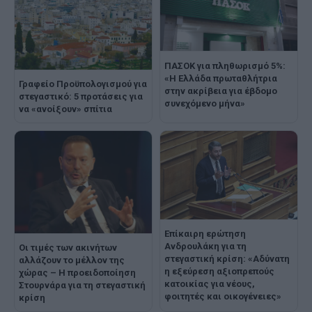
ΠΑΣΟΚ για πληθωρισμό 5%:
«Η Ελλάδα πρωταθλήτρια
Γραφείο Προϋπολογισμού για
στην ακρίβεια για έβδομο
στεγαστικό: 5 προτάσεις για
συνεχόμενο μήνα»
να «ανοίξουν» σπίτια
Επίκαιρη ερώτηση
Ανδρουλάκη για τη
Οι τιμές των ακινήτων
στεγαστική κρίση: «Αδύνατη
αλλάζουν το μέλλον της
η εξεύρεση αξιοπρεπούς
χώρας – Η προειδοποίηση
κατοικίας για νέους,
Στουρνάρα για τη στεγαστική
φοιτητές και οικογένειες»
κρίση