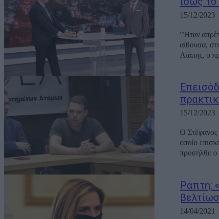
ίσως το
15/12/2023
"Ήταν απρέπ
αίθουσα, στ
Λιάπης, ο π
Eπεισόδ
πρακτικά
15/12/2023
Ο Στέφανος 
οποίο επισκ
προσήλθε ο 
Ράπτη: 
βελτίωσ
14/04/2021