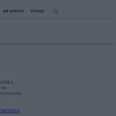
ΜΕ ΆΠΟΨΗ
ΣΤΉΛΕΣ
υ ΚΕΘΕΑ,
 του
ειώνει μεταξύ
πρέπεια,