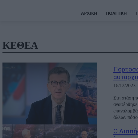
ΑΡΧΙΚΉ
ΠΟΛΙΤΙΚΉ
ΚΕΘΕΑ
Πορτοσά
αυταρχι
16/12/2023
Στη στάση τ
αναφέρθηκε
επαναλαμβάν
άλλων πόσο 
Ο Λιαπή