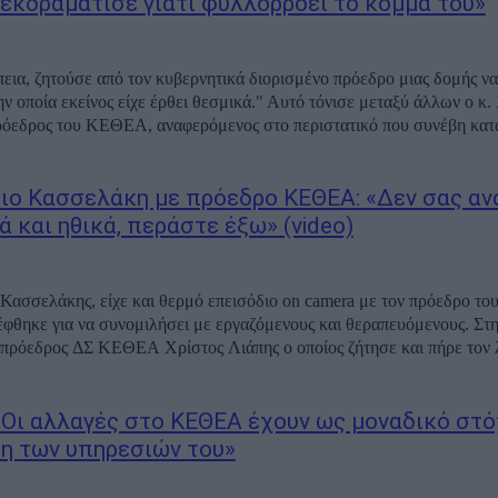
 εκδραμάτισε γιατι φυλλορροεί το κόμμα του»
εια, ζητούσε από τον κυβερνητικά διορισμένο πρόεδρο μιας δομής να
ην οποία εκείνος είχε έρθει θεσμικά." Αυτό τόνισε μεταξύ άλλων ο κ.
ρόεδρος του ΚΕΘΕΑ, αναφερόμενος στο περιστατικό που συνέβη κατά 
ιο Κασσελάκη με πρόεδρο ΚΕΘΕΑ: «Δεν σας α
 και ηθικά, περάστε έξω» (video)
Κασσελάκης, είχε και θερμό επεισόδιο on camera με τον πρόεδρο τ
έφθηκε για να συνομιλήσει με εργαζόμενους και θεραπευόμενους. Στ
πρόεδρος ΔΣ ΚΕΘΕΑ Χρίστος Λιάπης ο οποίος ζήτησε και πήρε τον λ
«Οι αλλαγές στο ΚΕΘΕΑ έχουν ως μοναδικό στό
η των υπηρεσιών του»