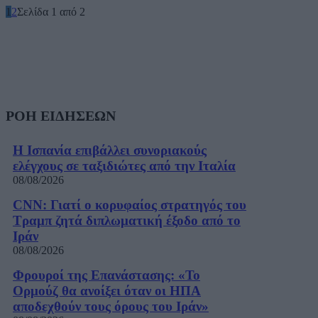
1
2
Σελίδα 1 από 2
ΡΟΗ ΕΙΔΗΣΕΩΝ
Η Ισπανία επιβάλλει συνοριακούς
ελέγχους σε ταξιδιώτες από την Ιταλία
08/08/2026
CNN: Γιατί ο κορυφαίος στρατηγός του
Τραμπ ζητά διπλωματική έξοδο από το
Ιράν
08/08/2026
Φρουροί της Επανάστασης: «Το
Ορμούζ θα ανοίξει όταν οι ΗΠΑ
αποδεχθούν τους όρους του Ιράν»