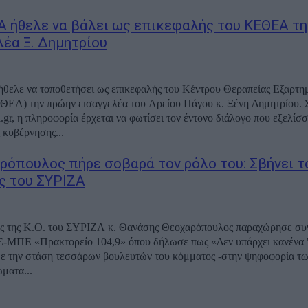
Α ήθελε να βάλει ως επικεφαλής του ΚΕΘΕΑ τη
λέα Ξ. Δημητρίου
θελε να τοποθετήσει ως επικεφαλής του Κέντρου Θεραπείας Εξαρτη
) την πρώην εισαγγελέα του Αρείου Πάγου κ. Ξένη Δημητρίου. Σύμφωνα με
a.gr, η πληροφορία έρχεται να φωτίσει τον έντονο διάλογο που εξελίσσ
 κυβέρνησης...
ρόπουλος πήρε σοβαρά τον ρόλο του: Σβήνει τ
ς του ΣΥΡΙΖΑ
ής της Κ.Ο. του ΣΥΡΙΖΑ κ. Θανάσης Θεοχαρόπουλος παραχώρησε συ
Ε-ΜΠΕ «Πρακτορείο 104,9» όπου δήλωσε πως «Δεν υπάρχει κανένα "
με την στάση τεσσάρων βουλευτών του κόμματος -στην ψηφοφορία τ
ώματα...