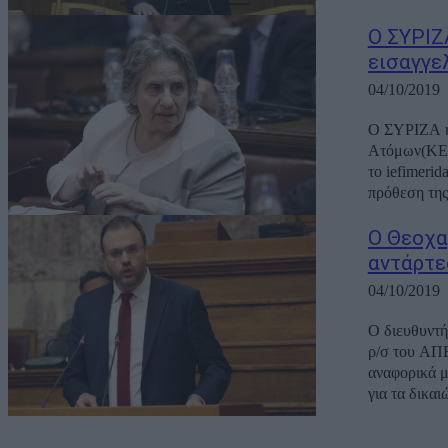
Ο ΣΥΡΙΖ
εισαγγε
04/10/2019
Ο ΣΥΡΙΖΑ ή
Ατόμων(ΚΕΘΕΑ
το iefimerid
πρόθεση της
Ο Θεοχα
αντάρτε
04/10/2019
Ο διευθυντ
ρ/σ του ΑΠ
αναφορικά 
για τα δικαι