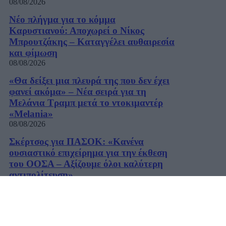
08/08/2026
Νέο πλήγμα για το κόμμα
Καρυστιανού: Αποχωρεί ο Νίκος
Μπρουτζάκης – Καταγγέλει αυθαιρεσία
και φίμωση
08/08/2026
«Θα δείξει μια πλευρά της που δεν έχει
φανεί ακόμα» – Νέα σειρά για τη
Μελάνια Τραμπ μετά το ντοκιμαντέρ
«Melania»
08/08/2026
Σκέρτσος για ΠΑΣΟΚ: «Κανένα
ουσιαστικό επιχείρημα για την έκθεση
του ΟΟΣΑ – Αξίζουμε όλοι καλύτερη
αντιπολίτευση»
08/08/2026
Στις 2 Σεπτεμβρίου η παρουσίαση του
οικονομικού προγράμματος της ΕΛΑΣ
– Τι περιλαμβάνει το σχέδιο