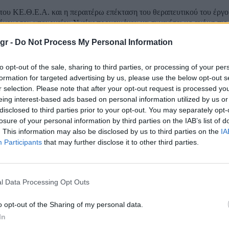
του ΚΕ.Θ.Ε.Α. και η περαιτέρω επέκταση του θεραπευτικού του έργ
όχους του υπουργείου Υγείας προκειμένου να συνεχίσει με ακόμη πιο
ικό τρόπο, το σημαντικό έργο που ήδη επιτελεί, αναφέρει σε δήλωσή 
gr -
Do Not Process My Personal Information
Υγείας...
ς του ΚΕΘΕΑ δικαιώνει τον Κικίλια: «Ανέλεγκτ
to opt-out of the sale, sharing to third parties, or processing of your per
formation for targeted advertising by us, please use the below opt-out s
τική η πορεία του»
r selection. Please note that after your opt-out request is processed y
eing interest-based ads based on personal information utilized by us or
disclosed to third parties prior to your opt-out. You may separately opt-
αλυπτική και αναλυτική επιστολή προς τους βουλευτές, ο ιδρυτής 
losure of your personal information by third parties on the IAB’s list of
οίβος Ζαφειρίδης, τοποθετείται υπέρ της πρωτοβουλίας του υπουργού
. This information may also be disclosed by us to third parties on the
IA
α ορίσει τα μέλη του νέου Δ.Σ. του ΚΕΘΕΑ. Είναι χαρακτηριστικά τα όσα
Participants
that may further disclose it to other third parties.
ο...
ισμα για το ΚΕΘΕΑ – Κικίλιας: «Πλήθος οικονο
εων και κακοδιαχείριση στον οργανισμό»
l Data Processing Opt Outs
o opt-out of the Sharing of my personal data.
Υγείας κ. Βασίλης Κικίλιας κατέθεσε νέο πόρισμα για το ΚΕΘΕΑ στ
In
 Γενικού Λογιστηρίου του Κράτους, που εντοπίζει πλήθος οικονομικώ