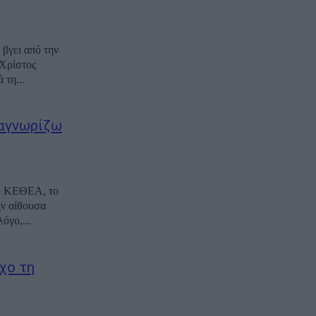
 βγει από την
 Χρίστος
τη...
ναγνωρίζω
ου ΚΕΘΕΑ, το
ην αίθουσα
όγο,...
χο τη