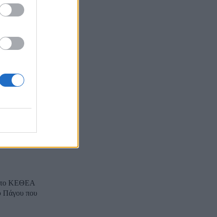
ΣΥΡΙΖΑ που
ποροι
 όσα
 ΚΕΘΕΑ, από
ΚΕΘΕΑ
 στο ΚΕΘΕΑ
.