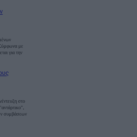
ν
μένων
εται για την
ους
νέντευξη στο
αντάρτικο",
ων συμβάσεων