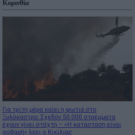
Κορινθία
Για τρίτη μέρα καίει η φωτιά στο
Ξυλόκαστρο: Σχεδόν 50.000 στρέμματα
έχουν γίνει στάχτη – «Η κατάσταση είναι
σοβαρή» λέει ο Κικίλιας