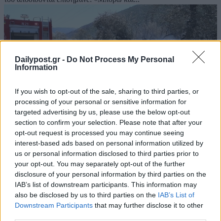
Dailypost.gr -
Do Not Process My Personal
Information
If you wish to opt-out of the sale, sharing to third parties, or
processing of your personal or sensitive information for
targeted advertising by us, please use the below opt-out
section to confirm your selection. Please note that after your
opt-out request is processed you may continue seeing
interest-based ads based on personal information utilized by
us or personal information disclosed to third parties prior to
65 δασικές πυρκαγιές το τελευταίο 24ωρο –
your opt-out. You may separately opt-out of the further
Βελτιωμένη η κατάσταση στο Πόρτο Γερμενό
disclosure of your personal information by third parties on the
05/07/2022
IAB’s list of downstream participants. This information may
also be disclosed by us to third parties on the
IAB’s List of
Βελτιωμένη εικόνα παρουσιάζει η πυρκαγιά που εκδηλώθηκε
Downstream Participants
that may further disclose it to other
σήμερα νωρίς το μεσημέρι σε δασική έκταση στο Πόρτο Γερμενό.
third parties.