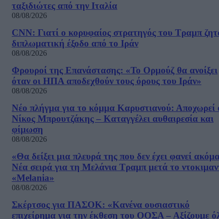
ταξιδιώτες από την Ιταλία
08/08/2026
CNN: Γιατί ο κορυφαίος στρατηγός του Τραμπ ζητ
διπλωματική έξοδο από το Ιράν
08/08/2026
Φρουροί της Επανάστασης: «Το Ορμούζ θα ανοίξει
όταν οι ΗΠΑ αποδεχθούν τους όρους του Ιράν»
08/08/2026
Νέο πλήγμα για το κόμμα Καρυστιανού: Αποχωρεί 
Νίκος Μπρουτζάκης – Καταγγέλει αυθαιρεσία και
φίμωση
08/08/2026
«Θα δείξει μια πλευρά της που δεν έχει φανεί ακόμ
Νέα σειρά για τη Μελάνια Τραμπ μετά το ντοκιμαν
«Melania»
08/08/2026
Σκέρτσος για ΠΑΣΟΚ: «Κανένα ουσιαστικό
επιχείρημα για την έκθεση του ΟΟΣΑ – Αξίζουμε ό