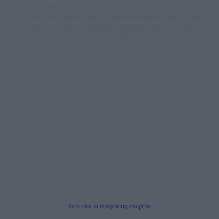
dailypost.gr, με στόχο την αντικειμενική ενημέρωση και την ανάλυση πίσω από
τους τίτλους των ειδήσεων. Μαζί με μια μαχητική δημοσιογραφική ομάδα,
αποκαλύπτουν πολιτικά και παραπολιτικά θέματα, γράφουν επωνύμως την
άποψη τους, με γνώμονα τον ενημερωμένο αναγνώστη.
DAILYPOST.GR – ΤΑΥΤΌΤΗΤΑ
Ιδιοκτήτρια εταιρεία: «ΝΟΗΣΙΣ ΙΚΕ»
Έδρα: Δήμος Αμαρουσίου Αττικής, Αγ. Αθανασίου αρ. 21, Τ.Κ. 15125
ΑΦΜ: 801093076, Δ.Ο.Υ.: ΚΕΦΟΔΕ ΑΤΤΙΚΗΣ, E-mail: press@dailypost.gr, Τηλ.
επικοινωνίας: 2108066997
Νόμιμος Εκπρόσωπος: Ζαχαρός Σταμάτης
Μέτοχοι: Ζαχαρός Σταμάτης, Κουβαράς Γεώργιος, ΥΠΗΡΕΣΙΕΣ ΠΡΟΗΓΜΕΝΗΣ
ΤΕΧΝΟΛΟΓΙΑΣ ΠΑΡΑΓΩΓΗΣ ΟΠΤΙΚΟΑΚΟΥΣΤΙΚΩΝ ΜΕΣΩΝ ΜΕΛΕΤΩΝ ΚΑΙ
ΠΑΡΟΧΗΣ ΥΠΗΡΕΣΙΩΝ PLD PLUS ΑΝΩΝ ΕΤΑΙΡΙΑ
Δικαιούχος του ονόματος τομέα (dailypost.gr): ΝΟΗΣΙΣ ΙΚΕ
Διευθυντής/Διαχειριστής: Ζαχαρός Σταμάτης
Διευθυντής Σύνταξης: Ρενάτο Λέκκα
Δείτε εδώ τα στοιχεία της εταιρείας