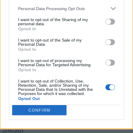
Όπως ανέφερε η εκπρόσωπος Τύπου του Πυροσβεστικού
Σώματος, ανθυποπυραγός, Ραφαέλα Τζίμα, «αυτή την στιγμή η
Personal Data Processing Opt Outs
κατάσταση της πυρκαγιάς παρουσιάζει σταθερή μείωση στο...
I want to opt-out of the Sharing of my
personal data.
Opted In
I want to opt-out of the Sale of my
Personal Data.
Opted In
I want to opt-out of processing my
Personal Data for Targeted Advertising.
Opted In
I want to opt-out of Collection, Use,
Retention, Sale, and/or Sharing of my
Personal Data that Is Unrelated with the
Purposes for which it was collected.
Opted Out
Χαρδαλιάς για φωτιά στην Κορινθία: Κάηκαν
CONFIRM
40.000 στρέμματα – Συγκρατημένα
αισιόδοξοι ότι θα οριοθετηθεί
21/05/2021