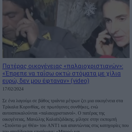
Πατέρας οικογένειας «παλαιοχριστιανών»:
«Έπρεπε να ταΐσω οκτώ στόματα με χίλια
ευρώ, δεν μου έφταναν» (video)
17/02/2024
Σε ένα λαγούμι σε βάθος τριάντα μέτρων ζει μια οικογένεια στα
Τρίκαλα Κορινθίας, σε πρωτόγονες συνθήκες, ενώ
αυτοαποκαλούνται «παλαιοχριστιανοί». Ο πατέρας της
οικογένειας, Μανώλης Καλαϊτζιδάκης, μίλησε στην εκπομπή
«Στούντιο με Θέα» του ΑΝΤ1 και απαντώντας στις κατηγορίες που
του αποδίδονται επισήμανε: «Μπορώ και...