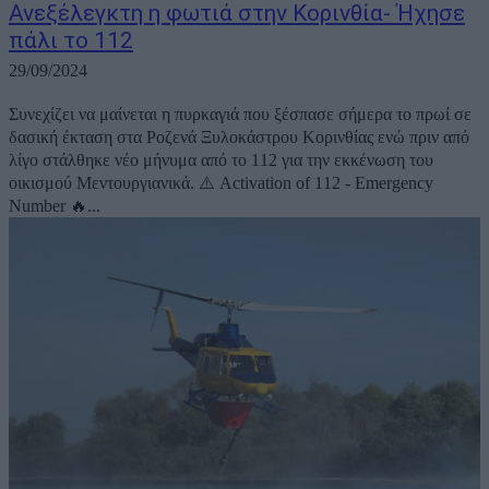
Ανεξέλεγκτη η φωτιά στην Κορινθία- Ήχησε
πάλι το 112
29/09/2024
Συνεχίζει να μαίνεται η πυρκαγιά που ξέσπασε σήμερα το πρωί σε
δασική έκταση στα Ροζενά Ξυλοκάστρου Κορινθίας ενώ πριν από
λίγο στάλθηκε νέο μήνυμα από το 112 για την εκκένωση του
οικισμού Μεντουργιανικά. ⚠️ Activation of 112 - Emergency
Number 🔥...