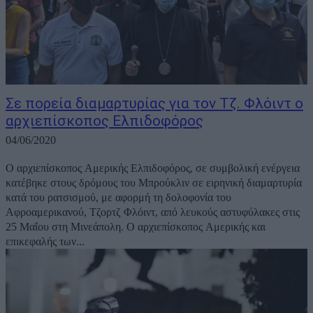
Σε πορεία διαμαρτυρίας για τον Τζ. Φλόιντ ο
αρχιεπίσκοπος Ελπιδοφόρος
04/06/2020
Ο αρχιεπίσκοπος Αμερικής Ελπιδοφόρος, σε συμβολική ενέργεια
κατέβηκε στους δρόμους του Μπρούκλιν σε ειρηνική διαμαρτυρία
κατά του ρατσισμού, με αφορμή τη δολοφονία του
Αφροαμερικανού, Τζορτζ Φλόιντ, από λευκούς αστυφύλακες στις
25 Μαΐου στη Μινεάπολη. Ο αρχιεπίσκοπος Αμερικής και
επικεφαλής των...