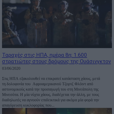
Ταραχές στις ΗΠΑ, ημέρα 8η: 1.600
στρατιώτες στους δρόμους της Ουάσινγκτον
03/06/2020
Στις ΗΠΑ εξακολουθεί να επικρατεί κατάσταση χάους, μετά
τη δολοφονία του Αφροαμερικανού Τζορτζ Φλόιντ από
αστυνομικούς κατά την προσαγωγή του στη Μινεάπολη της
Μινεσότα. Η μία νύχτα χάους, διαδέχεται την άλλη, με τους
διαδηλωτές να αγνοούν επιδεικτικά για ακόμα μία φορά την
απαγόρευση κυκλοφορίας που...