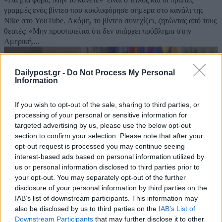
γραμμές ενός βίντεο που κυκλοφόρησε σήμερα στο κανάλι της
Nike στο YouTube. Ακόμη, το βίντεο συνεχίζει, ζητώντας από τους
θεατές: «Μην προσποιείται ότι δεν υπάρχει πρόβλημα στην
Αμερική....
Dailypost.gr -
Do Not Process My Personal
Information
If you wish to opt-out of the sale, sharing to third parties, or
processing of your personal or sensitive information for
targeted advertising by us, please use the below opt-out
section to confirm your selection. Please note that after your
opt-out request is processed you may continue seeing
interest-based ads based on personal information utilized by
us or personal information disclosed to third parties prior to
your opt-out. You may separately opt-out of the further
disclosure of your personal information by third parties on the
Και ο Μόσιαλος καταγγέλει τη δολοφονία
IAB’s list of downstream participants. This information may
also be disclosed by us to third parties on the
IAB’s List of
Φλόιντ – η ανάρτησή του στο FB
Downstream Participants
that may further disclose it to other