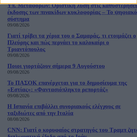
Υπ. Μεταφορών: Οριστική λύση στις καθυστερήσει
έκδοσης των πινακίδων κυκλοφορίας – Το ψηφιακό
σύστημα
09/08/2026
Γιατί τρίβει τα χέρια του ο Σαμαράς, τι ετοιμάζει ο
Πλεύρης και πώς περνάει το καλοκαίρι ο
Τριαντόπουλος
09/08/2026
Ποιοι γιορτάζουν σήμερα 9 Αυγούστου
09/08/2026
Το ΠΑΣΟΚ επανέρχεται για το δημοσίευμα της
«Εστίας»: «Φαντασιόπληκτο ρεπορτάζ»
09/08/2026
Η Ισπανία επιβάλλει συνοριακούς ελέγχους σε
ταξιδιώτες από την Ιταλία
08/08/2026
CNN: Γιατί ο κορυφαίος στρατηγός του Τραμπ ζητ
διπλωματική έξοδο από το Ιράν