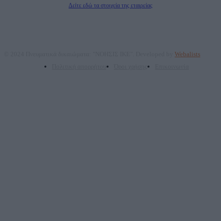
Δείτε εδώ τα στοιχεία της εταιρείας
© 2024 Πνευματικά δικαιώματα: "ΝΟΗΣΙΣ ΙΚΕ". Developed by
Webalists
Πολιτική απορρήτου
Όροι χρήσης
Επικοινωνία