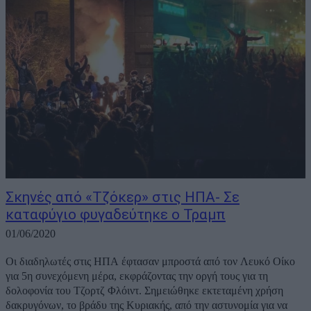
Σκηνές από «Τζόκερ» στις ΗΠΑ- Σε
καταφύγιο φυγαδεύτηκε ο Τραμπ
01/06/2020
Οι διαδηλωτές στις ΗΠΑ έφτασαν μπροστά από τον Λευκό Οίκο
για 5η συνεχόμενη μέρα, εκφράζοντας την οργή τους για τη
δολοφονία του Τζορτζ Φλόιντ. Σημειώθηκε εκτεταμένη χρήση
δακρυγόνων, το βράδυ της Κυριακής, από την αστυνομία για να