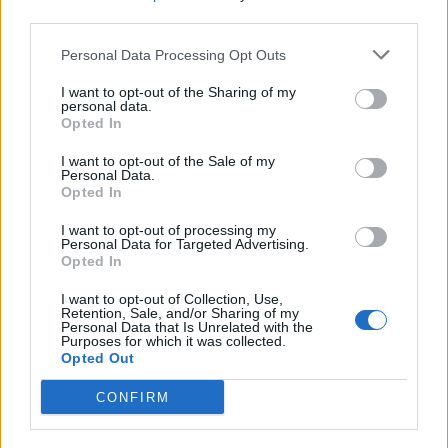
28/05/2020
third parties.
Η βάναυση δολοφονία του αφροαμερικανού Τζορτζ Φλόιντ, κατά
Personal Data Processing Opt Outs
τη σύλληψή του, από αστυνομικούς, έχει προκαλέσει την
παγκόσμια κατακραυγή. Μεταξύ αυτών και ο Ηλίας Μόσιαλος,
I want to opt-out of the Sharing of my
personal data.
εκπρόσωπος της Ελλάδας στους διεθνείς οργανισμούς για τον
Opted In
κορωνοϊό και καθηγητής του LSE. Σε ανάρτησή του, στον...
I want to opt-out of the Sale of my
Personal Data.
Opted In
I want to opt-out of processing my
ΡΟΗ ΕΙΔΗΣΕΩΝ
Personal Data for Targeted Advertising.
Opted In
Τουρνάς: «Πάνω από 400 πυρκαγιές σε ένα 10ήμερ
I want to opt-out of Collection, Use,
-Από αμέλεια το 90% των πυρκαγιών», το «Plan B
Retention, Sale, and/or Sharing of my
Personal Data that Is Unrelated with the
στην Αττικοβοιωτία
Purposes for which it was collected.
09/08/2026
Opted Out
Δεύτερη πηγή εισοδήματος για τους επαγγελματίες
CONFIRM
ψαράδες ο αλιευτικός τουρισμός
09/08/2026