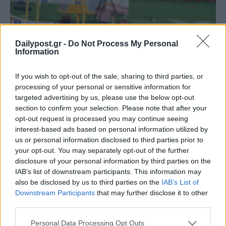
Dailypost.gr -
Do Not Process My Personal
Information
If you wish to opt-out of the sale, sharing to third parties, or
processing of your personal or sensitive information for
targeted advertising by us, please use the below opt-out
section to confirm your selection. Please note that after your
opt-out request is processed you may continue seeing
interest-based ads based on personal information utilized by
6/8/1992: «Για την Ελλάδα, ρε γαμώτο!» – Η
us or personal information disclosed to third parties prior to
ιστορική νίκη της Βούλας Πατουλίδου
your opt-out. You may separately opt-out of the further
disclosure of your personal information by third parties on the
Στις 6 Αυγούστου 1992, το Ολυμπιακό Στάδιο της Βαρκελώνης
IAB’s list of downstream participants. This information may
κρατούσε την ανάσα του για τον τελικό των 100 μέτρων με
also be disclosed by us to third parties on the
IAB’s List of
εμπόδια. Ανάμεσα στις κορυφαίες...
Downstream Participants
that may further disclose it to other
third parties.
ΠΑΡΑΠΟΛΙΤΙΚΑ
Personal Data Processing Opt Outs