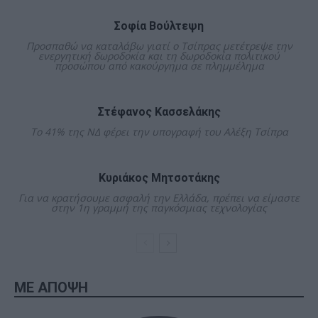
Σοφία Βούλτεψη
Προσπαθώ να καταλάβω γιατί ο Τσίπρας μετέτρεψε την
ενεργητική δωροδοκία και τη δωροδοκία πολιτικού
προσώπου από κακούργημα σε πλημμέλημα
Στέφανος Κασσελάκης
Το 41% της ΝΔ φέρει την υπογραφή του Αλέξη Τσίπρα
Κυριάκος Μητσοτάκης
Για να κρατήσουμε ασφαλή την Ελλάδα, πρέπει να είμαστε
στην 1η γραμμή της παγκόσμιας τεχνολογίας
ΜΕ ΑΠΟΨΗ