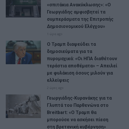
«σπιτάκια Ανακύκλωσης»: «Ο
Γεωργιάδης αμφισβητεί τα
συμπεράσματα της Επιτροπής
Δημοσιονομικού Ελέγχου»
1 ώρα ago
Ο Τραμπ διαψεύδει τα
δημοσιεύματα για τα
πυρομαχικά: «Οι ΗΠΑ διαθέτουν
τεράστια αποθέματα» – Απειλεί
με φυλάκιση όσους μιλούν για
ελλείψεις
2 ώρες ago
Γεωργιάδης-Κυρανάκης για τα
Γλυπτά του Παρθενώνα στο
Breitbart: «Ο Τραμπ θα
μπορούσε να ασκήσει πίεση
στη βρετανική κυβέρνηση»