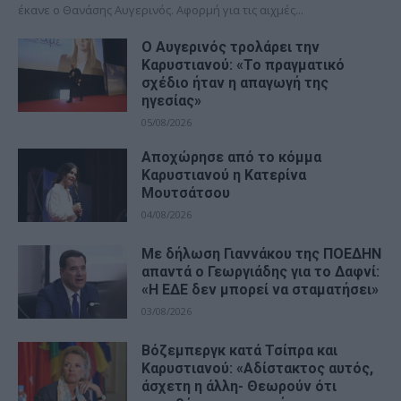
έκανε ο Θανάσης Αυγερινός. Αφορμή για τις αιχμές...
Ο Αυγερινός τρολάρει την
Καρυστιανού: «Το πραγματικό
σχέδιο ήταν η απαγωγή της
ηγεσίας»
05/08/2026
Αποχώρησε από το κόμμα
Καρυστιανού η Κατερίνα
Μουτσάτσου
04/08/2026
Με δήλωση Γιαννάκου της ΠΟΕΔΗΝ
απαντά ο Γεωργιάδης για το Δαφνί:
«Η ΕΔΕ δεν μπορεί να σταματήσει»
03/08/2026
Βόζεμπεργκ κατά Τσίπρα και
Καρυστιανού: «Αδίστακτος αυτός,
άσχετη η άλλη- Θεωρούν ότι