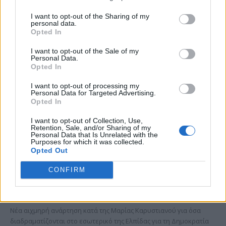
I want to opt-out of the Sharing of my
personal data.
Opted In
I want to opt-out of the Sale of my
Personal Data.
Opted In
I want to opt-out of processing my
Personal Data for Targeted Advertising.
Opted In
I want to opt-out of Collection, Use,
Retention, Sale, and/or Sharing of my
Personal Data that Is Unrelated with the
Purposes for which it was collected.
Opted Out
Νέες αιχμές Αυγερινού κατά Καρυστιανού:
«Kάποιοι ονειρεύονται βουλευτικά έδρανα
CONFIRM
και συνωμοσίες»
06/08/2026
Νέα αιχμηρή ανάρτηση κατά της Μαρίας Καρυστιανού για όσα
διαδραματίζονται στο εσωτερικό της Ελπίδας για τη Δημοκρατία