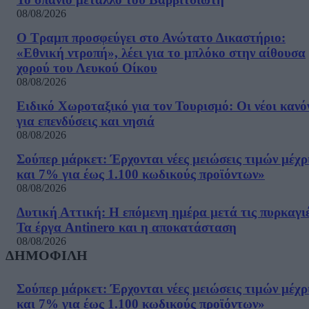
08/08/2026
Ο Τραμπ προσφεύγει στο Ανώτατο Δικαστήριο:
«Εθνική ντροπή», λέει για το μπλόκο στην αίθουσα
χορού του Λευκού Οίκου
08/08/2026
Ειδικό Χωροταξικό για τον Τουρισμό: Οι νέοι κανό
για επενδύσεις και νησιά
08/08/2026
Σούπερ μάρκετ: Έρχονται νέες μειώσεις τιμών μέχρ
και 7% για έως 1.100 κωδικούς προϊόντων»
08/08/2026
Δυτική Αττική: Η επόμενη ημέρα μετά τις πυρκαγιέ
Τα έργα Antinero και η αποκατάσταση
08/08/2026
ΔΗΜΟΦΙΛΗ
Σούπερ μάρκετ: Έρχονται νέες μειώσεις τιμών μέχρ
και 7% για έως 1.100 κωδικούς προϊόντων»