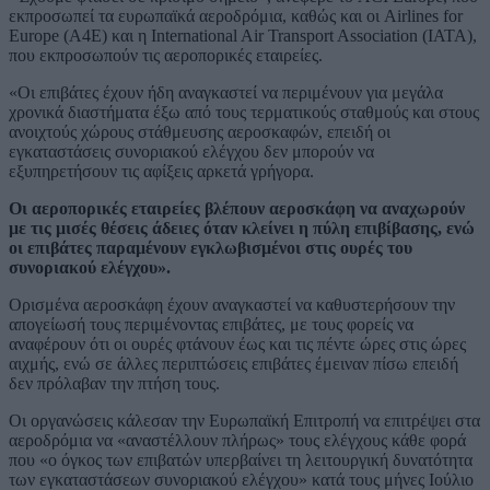
εκπροσωπεί τα ευρωπαϊκά αεροδρόμια, καθώς και οι Airlines for
Europe (A4E) και η International Air Transport Association (IATA),
που εκπροσωπούν τις αεροπορικές εταιρείες.
«Οι επιβάτες έχουν ήδη αναγκαστεί να περιμένουν για μεγάλα
χρονικά διαστήματα έξω από τους τερματικούς σταθμούς και στους
ανοιχτούς χώρους στάθμευσης αεροσκαφών, επειδή οι
εγκαταστάσεις συνοριακού ελέγχου δεν μπορούν να
εξυπηρετήσουν τις αφίξεις αρκετά γρήγορα.
Οι αεροπορικές εταιρείες βλέπουν αεροσκάφη να αναχωρούν
με τις μισές θέσεις άδειες όταν κλείνει η πύλη επιβίβασης, ενώ
οι επιβάτες παραμένουν εγκλωβισμένοι στις ουρές του
συνοριακού ελέγχου».
Ορισμένα αεροσκάφη έχουν αναγκαστεί να καθυστερήσουν την
απογείωσή τους περιμένοντας επιβάτες, με τους φορείς να
αναφέρουν ότι οι ουρές φτάνουν έως και τις πέντε ώρες στις ώρες
αιχμής, ενώ σε άλλες περιπτώσεις επιβάτες έμειναν πίσω επειδή
δεν πρόλαβαν την πτήση τους.
Οι οργανώσεις κάλεσαν την Ευρωπαϊκή Επιτροπή να επιτρέψει στα
αεροδρόμια να «αναστέλλουν πλήρως» τους ελέγχους κάθε φορά
που «ο όγκος των επιβατών υπερβαίνει τη λειτουργική δυνατότητα
των εγκαταστάσεων συνοριακού ελέγχου» κατά τους μήνες Ιούλιο