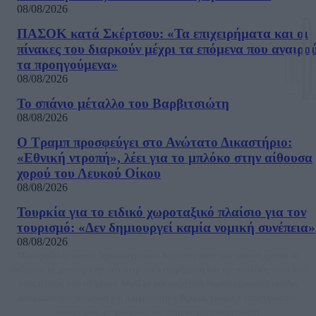
08/08/2026
ΠΑΣΟΚ κατά Σκέρτσου: «Τα επιχειρήματα και οι
πίνακες του διαρκούν μέχρι τα επόμενα που αναιρο
τα προηγούμενα»
08/08/2026
Το σπάνιο μέταλλο του Βαρβιτσιώτη
08/08/2026
Ο Τραμπ προσφεύγει στο Ανώτατο Δικαστήριο:
«Εθνική ντροπή», λέει για το μπλόκο στην αίθουσα
χορού του Λευκού Οίκου
08/08/2026
Τουρκία για το ειδικό χωροταξικό πλαίσιο για τον
τουρισμό: «Δεν δημιουργεί καμία νομική συνέπεια»
08/08/2026
Μία ομάδα έμπειρων δημοσιογράφων δημιούργησαν πριν μερικά χρόνια το
dailypost.gr, με στόχο την αντικειμενική ενημέρωση και την ανάλυση πίσω από
τους τίτλους των ειδήσεων. Μαζί με μια μαχητική δημοσιογραφική ομάδα,
αποκαλύπτουν πολιτικά και παραπολιτικά θέματα, γράφουν επωνύμως την
άποψη τους, με γνώμονα τον ενημερωμένο αναγνώστη.