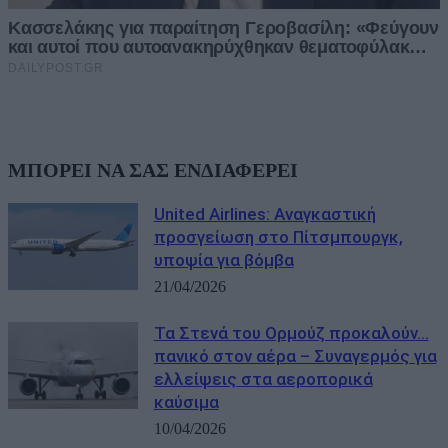
ΜΠΟΡΕΙ ΝΑ ΣΑΣ ΕΝΔΙΑΦΕΡΕΙ
United Airlines: Αναγκαστική
προσγείωση στο Πίτσμπουργκ,
υποψία για βόμβα
21/04/2026
Τα Στενά του Ορμούζ προκαλούν…
πανικό στον αέρα – Συναγερμός για
ελλείψεις στα αεροπορικά
καύσιμα
10/04/2026