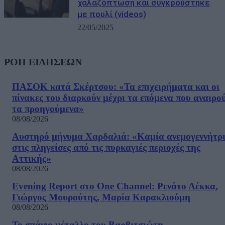
χαλαζόπτωση και συγκρούστηκε
με πουλί (videos)
22/05/2025
ΡΟΗ ΕΙΔΗΣΕΩΝ
ΠΑΣΟΚ κατά Σκέρτσου: «Τα επιχειρήματα και οι
πίνακες του διαρκούν μέχρι τα επόμενα που αναιρο
τα προηγούμενα»
08/08/2026
Αυστηρό μήνυμα Χαρδαλιά: «Καμία ανεμογεννήτρ
στις πληγείσες από τις πυρκαγιές περιοχές της
Αττικής»
08/08/2026
Evening Report στο One Channel: Ρενάτο Λέκκα,
Γιώργος Μουρούτης, Μαρία Καρακλιούμη
08/08/2026
Το σπάνιο μέταλλο του Βαρβιτσιώτη