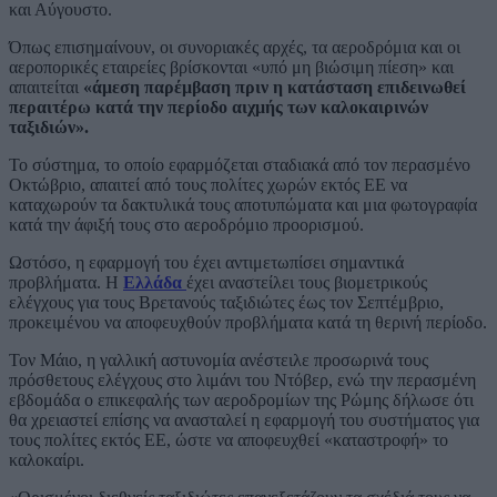
και Αύγουστο.
Όπως επισημαίνουν, οι συνοριακές αρχές, τα αεροδρόμια και οι
αεροπορικές εταιρείες βρίσκονται «υπό μη βιώσιμη πίεση» και
απαιτείται
«άμεση παρέμβαση πριν η κατάσταση επιδεινωθεί
περαιτέρω κατά την περίοδο αιχμής των καλοκαιρινών
ταξιδιών».
Το σύστημα, το οποίο εφαρμόζεται σταδιακά από τον περασμένο
Οκτώβριο, απαιτεί από τους πολίτες χωρών εκτός ΕΕ να
καταχωρούν τα δακτυλικά τους αποτυπώματα και μια φωτογραφία
κατά την άφιξή τους στο αεροδρόμιο προορισμού.
Ωστόσο, η εφαρμογή του έχει αντιμετωπίσει σημαντικά
προβλήματα. Η
Ελλάδα
έχει αναστείλει τους βιομετρικούς
ελέγχους για τους Βρετανούς ταξιδιώτες έως τον Σεπτέμβριο,
προκειμένου να αποφευχθούν προβλήματα κατά τη θερινή περίοδο.
Τον Μάιο, η γαλλική αστυνομία ανέστειλε προσωρινά τους
πρόσθετους ελέγχους στο λιμάνι του Ντόβερ, ενώ την περασμένη
εβδομάδα ο επικεφαλής των αεροδρομίων της Ρώμης δήλωσε ότι
θα χρειαστεί επίσης να ανασταλεί η εφαρμογή του συστήματος για
τους πολίτες εκτός ΕΕ, ώστε να αποφευχθεί «καταστροφή» το
καλοκαίρι.