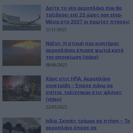
Δείτε το νέο αεροπλάνο που θα
ταξιδεύει επί 22 ώρες non stop-
Μέσα στο 2027 οι πρώτες πτήσεις
11/11/2025
Νάξος: Η στιγμή που κινητήρας
αεροπλάνου έπιασε φωτιά κατά
την απογείωση (video)
08/06/2025
Χάος στις ΗΠΑ: Αεροπλάνο
συνετρίβη – Έπεσε πάνω σε
σπίτια, τυλίχτηκαν στις φλόγες
(video)
22/05/2025
Ινδία: Σκηνές τρόμου σε πτήση – Το
αεροπλάνο έπεσε σε