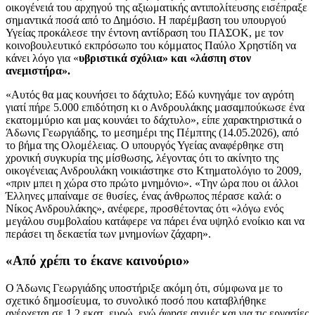
οικογένειά του αρχηγού της αξιωματικής αντιπολίτευσης εισέπραξε
σημαντικά ποσά από το Δημόσιο. Η παρέμβαση του υπουργού
Υγείας προκάλεσε την έντονη αντίδραση του ΠΑΣΟΚ, με τον
κοινοβουλευτικό εκπρόσωπο του κόμματος Παύλο Χρηστίδη να
κάνει λόγο για «
υβριστικά σχόλια» και «λάσπη στον
ανεμιστήρα».
«Αυτός θα μας κουνήσει το δάχτυλο; Εδώ κυνηγάμε τον αγρότη
γιατί πήρε 5.000 επιδότηση κι ο Ανδρουλάκης μασαμπούκωσε ένα
εκατομμύριο και μας κουνάει το δάχτυλο», είπε χαρακτηριστικά ο
Άδωνις Γεωργιάδης, το μεσημέρι της Πέμπτης (14.05.2026), από
το βήμα της Ολομέλειας. Ο υπουργός Υγείας αναφέρθηκε στη
χρονική συγκυρία της μίσθωσης, λέγοντας ότι το ακίνητο της
οικογένειας Ανδρουλάκη νοικιάστηκε στο Κτηματολόγιο το 2009,
«πριν μπει η χώρα στο πρώτο μνημόνιο». «Την ώρα που οι άλλοι
Έλληνες μπαίναμε σε θυσίες, ένας άνθρωπος πέρασε καλά: ο
Νίκος Ανδρουλάκης», ανέφερε, προσθέτοντας ότι «λόγω ενός
μεγάλου συμβολαίου κατάφερε να πάρει ένα υψηλό ενοίκιο και να
περάσει τη δεκαετία των μνημονίων ζάχαρη».
«Από χρέπι το έκανε καινούριο»
Ο Άδωνις Γεωργιάδης υποστήριξε ακόμη ότι, σύμφωνα με το
σχετικό δημοσίευμα, το συνολικό ποσό που καταβλήθηκε
ανέρχεται σε 1,2 εκατ. ευρώ, ενώ άφησε αιχμές και για τις εργασίες