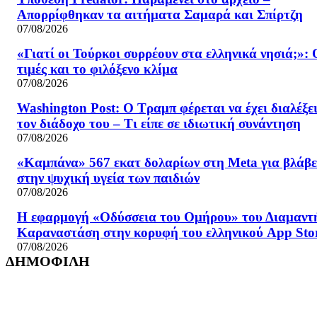
Απορρίφθηκαν τα αιτήματα Σαμαρά και Σπίρτζη
07/08/2026
«Γιατί οι Τούρκοι συρρέουν στα ελληνικά νησιά;»: 
τιμές και το φιλόξενο κλίμα
07/08/2026
Washington Post: Ο Τραμπ φέρεται να έχει διαλέξε
τον διάδοχο του – Τι είπε σε ιδιωτική συνάντηση
07/08/2026
«Καμπάνα» 567 εκατ δολαρίων στη Meta για βλάβε
στην ψυχική υγεία των παιδιών
07/08/2026
Η εφαρμογή «Οδύσσεια του Ομήρου» του Διαμαντ
Καραναστάση στην κορυφή του ελληνικού App Sto
07/08/2026
ΔΗΜΟΦΙΛΗ