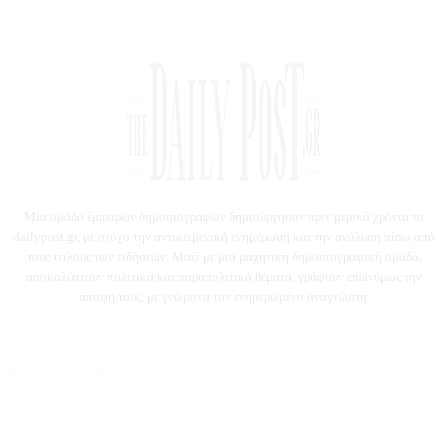
Μία ομάδα έμπειρων δημοσιογράφων δημιούργησαν πριν μερικά χρόνια το
dailypost.gr, με στόχο την αντικειμενική ενημέρωση και την ανάλυση πίσω από
τους τίτλους των ειδήσεων. Μαζί με μια μαχητική δημοσιογραφική ομάδα,
αποκαλύπτουν πολιτικά και παραπολιτικά θέματα, γράφουν επωνύμως την
άποψη τους, με γνώμονα τον ενημερωμένο αναγνώστη.
DAILYPOST.GR – ΤΑΥΤΌΤΗΤΑ