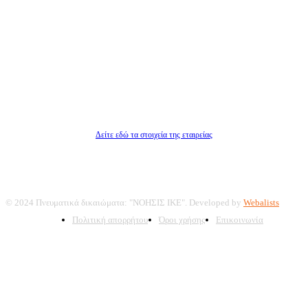
Ιδιοκτήτρια εταιρεία: «ΝΟΗΣΙΣ ΙΚΕ»
Έδρα: Δήμος Αμαρουσίου Αττικής, Αγ. Αθανασίου αρ. 21, Τ.Κ. 15125
ΑΦΜ: 801093076, Δ.Ο.Υ.: ΚΕΦΟΔΕ ΑΤΤΙΚΗΣ, E-mail: press@dailypost.gr, Τηλ.
επικοινωνίας: 2108066997
Νόμιμος Εκπρόσωπος: Ζαχαρός Σταμάτης
Μέτοχοι: Ζαχαρός Σταμάτης, Κουβαράς Γεώργιος, ΥΠΗΡΕΣΙΕΣ ΠΡΟΗΓΜΕΝΗΣ
ΤΕΧΝΟΛΟΓΙΑΣ ΠΑΡΑΓΩΓΗΣ ΟΠΤΙΚΟΑΚΟΥΣΤΙΚΩΝ ΜΕΣΩΝ ΜΕΛΕΤΩΝ ΚΑΙ
ΠΑΡΟΧΗΣ ΥΠΗΡΕΣΙΩΝ PLD PLUS ΑΝΩΝ ΕΤΑΙΡΙΑ
Δικαιούχος του ονόματος τομέα (dailypost.gr): ΝΟΗΣΙΣ ΙΚΕ
Διευθυντής/Διαχειριστής: Ζαχαρός Σταμάτης
Διευθυντής Σύνταξης: Ρενάτο Λέκκα
Δείτε εδώ τα στοιχεία της εταιρείας
© 2024 Πνευματικά δικαιώματα: "ΝΟΗΣΙΣ ΙΚΕ". Developed by
Webalists
Πολιτική απορρήτου
Όροι χρήσης
Επικοινωνία