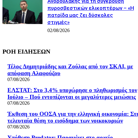
Ανδρουλάκης για τη σύγκρουση
πυροσβεστικών ελικοπτέρων – «Η
πατρίδα μας ζει δύσκολες
στιγμές»
02/08/2026
ΡΟΗ ΕΙΔΗΣΕΩΝ
Τέλος Δημητριάδης και Ζούλας από τον ΣΚΑΙ, με
απόφαση Αλαφούζου
07/08/2026
ΕΛΣΤΑΤ: Στο 3,4% υποχώρησε ο πληθωρισμός τον
Ιούλιο – Πού εντοπίζονται οι μεγαλύτερες μειώσεις
07/08/2026
Έκθεση του ΟΟΣΑ για την ελληνική οικονομία: Στ
τελευταία θέση το εισόδημα των νοικοκυριών
07/08/2026
Υπόθεση Predator: Παραμένει στο αρχείο –