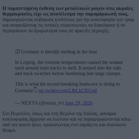
Η παρατεταμένη έκθεση των μεταλλικών ραγών στις ακραίες
θερμοκρασίες είχε ως αποτέλεσμα την παραμόρφωσή τους,
δημιουργώντας σοβαρούς κινδύνους για την κυκλοφορία των τραμ
και αναγκάζοντας τις τοπικές συγκοινωνίες να διακόψουν ή να
περιορίσουν τα δρομολόγιά τους σε αρκετές περιοχές.
🥵 Germany is literally melting in the heat
In Leipzig, the extreme temperatures caused the sealant
used around tram tracks to melt. It seeped into the rails
and track switches before hardening into large clumps.
This is what the record-breaking heatwave is doing to
Germany👇
pic.twitter.com/LfbLkCRGml
— NEXTA (@nexta_tv)
June 29, 2026
Στο Βερολίνο, όπως και στη Βερόνα της Ιταλίας, φανάρια
κυκλοφορίας άρχισαν να λιώνουν και να παραμορφώνονται κάτω
από τον καυτό ήλιο, προκαλώντας ένα παράξενο και δυσοίωνο
θέαμα.