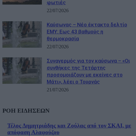
φωτιές
22/07/2026
Καύσωνας – Νέο έκτακτο δελτίο
ΕΜΥ: Εως 43 βαθμούς η
θερμοκρασία
22/07/2026
Συναγερμός για τον καύσωνα – «Οι
συνθήκες της Τετάρτης
προσομοιάζουν με εκείνες στο
Μάτι», λέει ο Τουρνάς
21/07/2026
ΡΟΗ ΕΙΔΗΣΕΩΝ
Τέλος Δημητριάδης και Ζούλας από τον ΣΚΑΙ, με
απόφαση Αλαφούζου