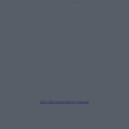
άποψη τους, με γνώμονα τον ενημερωμένο αναγνώστη.
DAILYPOST.GR – ΤΑΥΤΌΤΗΤΑ
Ιδιοκτήτρια εταιρεία: «ΝΟΗΣΙΣ ΙΚΕ»
Έδρα: Δήμος Αμαρουσίου Αττικής, Αγ. Αθανασίου αρ. 21, Τ.Κ. 15125
ΑΦΜ: 801093076, Δ.Ο.Υ.: ΚΕΦΟΔΕ ΑΤΤΙΚΗΣ, E-mail: press@dailypost.gr, Τηλ.
επικοινωνίας: 2108066997
Νόμιμος Εκπρόσωπος: Ζαχαρός Σταμάτης
Μέτοχοι: Ζαχαρός Σταμάτης, Κουβαράς Γεώργιος, ΥΠΗΡΕΣΙΕΣ ΠΡΟΗΓΜΕΝΗΣ
ΤΕΧΝΟΛΟΓΙΑΣ ΠΑΡΑΓΩΓΗΣ ΟΠΤΙΚΟΑΚΟΥΣΤΙΚΩΝ ΜΕΣΩΝ ΜΕΛΕΤΩΝ ΚΑΙ
ΠΑΡΟΧΗΣ ΥΠΗΡΕΣΙΩΝ PLD PLUS ΑΝΩΝ ΕΤΑΙΡΙΑ
Δικαιούχος του ονόματος τομέα (dailypost.gr): ΝΟΗΣΙΣ ΙΚΕ
Διευθυντής/Διαχειριστής: Ζαχαρός Σταμάτης
Διευθυντής Σύνταξης: Ρενάτο Λέκκα
Δείτε εδώ τα στοιχεία της εταιρείας