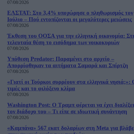
07/08/2026
ΕΛΣΤΑΤ: Στο 3,4% υποχώρησε ο πληθωρισμός τον
Ιούλιο – Πού εντοπίζονται οι μεγαλύτερες μειώσεις
07/08/2026
Έκθεση του ΟΟΣΑ για την ελληνική οικονομία: Στ
τελευταία θέση το εισόδημα των νοικοκυριών
07/08/2026
Υπόθεση Predator: Παραμένει στο αρχείο –
Απορρίφθηκαν τα αιτήματα Σαμαρά και Σπίρτζη
07/08/2026
«Γιατί οι Τούρκοι συρρέουν στα ελληνικά νησιά;»: 
τιμές και το φιλόξενο κλίμα
07/08/2026
Washington Post: Ο Τραμπ φέρεται να έχει διαλέξε
τον διάδοχο του – Τι είπε σε ιδιωτική συνάντηση
07/08/2026
«Καμπάνα» 567 εκατ δολαρίων στη Meta για βλάβε