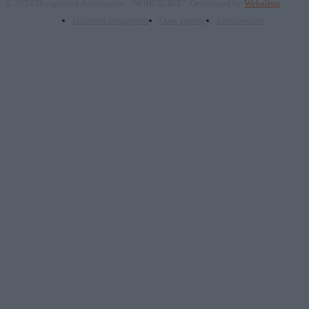
© 2024 Πνευματικά δικαιώματα: "ΝΟΗΣΙΣ ΙΚΕ". Developed by
Webalists
Πολιτική απορρήτου
Όροι χρήσης
Επικοινωνία