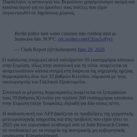
Παράλληλα, η αστυνομία του Βερολίνου χρησιμοποίησε ακόμη και
κανόνια νερού για να δροσίσει τους πολίτες που είχαν
συγκεντρωθεί σε δημόσιους χώρους.
Berlin police turn water cannons into cooling mist as
heatwave hits 39.9°C.
pic.twitter.com/CEuu5oPryI
— Clash Report (@clashreport)
June 29, 2026
Ο καύσωνας υποχωρεί αλλά τουλάχιστον 95 εκατομμύρια κάτοικοι
στην Ευρώπη, ιδίως στην ανατολική και τη νότια, αναμένεται να
αντιμετωπίσουν κάποια στιγμή στη διάρκεια της σημερινής ημέρας
θερμοκρασίες άνω των 35 βαθμών Κελσίου, σύμφωνα με τους
υπολογισμούς του Γαλλικού Πρακτορείου.
Συνολικά οι μέγιστες θερμοκρασίες αναμένεται να ξεπεράσουν
τους 30 βαθμούς Κελσίου για περίπου 260 εκατομμύρια κατοίκους
στην Ευρώπη (πλην Τουρκίας), δηλαδή για δύο στους πέντε.
Η ανάλυση αυτή του AFP βασίζεται σε προβλέψεις της γερμανικής
μετεωρολογικής υπηρεσίας και στις προβολές που είχαν γίνει το
2025 για τον ευρωπαϊκό πληθυσμό από το Joint Research Center,
σε συνδυασμό με τα στοιχεία της αυστριακής μη κυβερνητικής
οργάνωσης Klimadashboard.