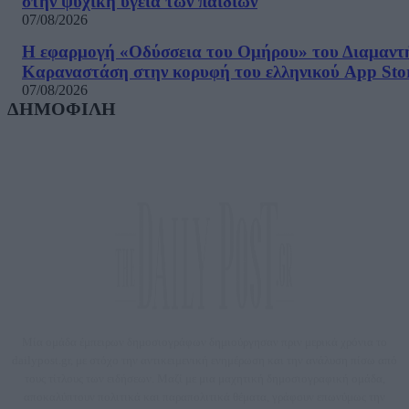
στην ψυχική υγεία των παιδιών
07/08/2026
Η εφαρμογή «Οδύσσεια του Ομήρου» του Διαμαντ
Καραναστάση στην κορυφή του ελληνικού App Sto
07/08/2026
ΔΗΜΟΦΙΛΗ
Μία ομάδα έμπειρων δημοσιογράφων δημιούργησαν πριν μερικά χρόνια το
dailypost.gr, με στόχο την αντικειμενική ενημέρωση και την ανάλυση πίσω από
τους τίτλους των ειδήσεων. Μαζί με μια μαχητική δημοσιογραφική ομάδα,
αποκαλύπτουν πολιτικά και παραπολιτικά θέματα, γράφουν επωνύμως την