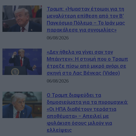
Τραμπ: «Ήμασταν έτοιμοι για τη
μεγαλύτερη επίθεση από τον Β’
Παγκόσμιο Πόλεμο – Το Ιράν μας
παρακάλεσε για συνομιλίες»
06/08/2026
«Δεν ήθελα να γίνει σαν τον
Μπάιντεν»: Η στιγμή που ο Τραμπ
έτρεξε πίσω από μικρό αγόρι σε
σκηνή στο Λας Βέγκας (Video)
06/08/2026
Ο Τραμπ διαψεύδει τα
δημοσιεύματα για τα πυρομαχικά:
«Οι ΗΠΑ διαθέτουν τεράστια
αποθέματα» – Απειλεί με
φυλάκιση όσους μιλούν για
ελλείψεις