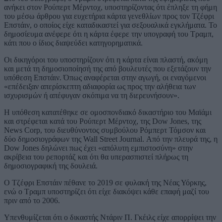
ανήκει στον Ρούπερτ Μέρντοχ, υποστηρίζοντας ότι έπληξε τη φήμη
του μέσω άρθρου για ευχετήρια κάρτα γενεθλίων προς τον Τζέφρι
Επστάιν, ο οποίος είχε καταδικαστεί για σεξουαλικά εγκλήματα. Το
δημοσίευμα ανέφερε ότι η κάρτα έφερε την υπογραφή του Τραμπ,
κάτι που ο ίδιος διαψεύδει κατηγορηματικά.
Οι δικηγόροι του υποστηρίζουν ότι η κάρτα είναι πλαστή, ακόμη
και μετά τη δημοσιοποίησή της από βουλευτές που εξετάζουν την
υπόθεση Επστάιν. Όπως αναφέρεται στην αγωγή, οι εναγόμενοι
«επέδειξαν απερίσκεπτη αδιαφορία ως προς την αλήθεια των
ισχυρισμών ή απέφυγαν σκόπιμα να τη διερευνήσουν».
Η υπόθεση κατατέθηκε σε ομοσπονδιακό δικαστήριο του Μαϊάμι
και στρέφεται κατά του Ρούπερτ Μέρντοχ, της Dow Jones, της
News Corp, του διευθύνοντος συμβούλου Ρόμπερτ Τόμσον και
δύο δημοσιογράφων της Wall Street Journal. Από την πλευρά της, η
Dow Jones δηλώνει πως έχει «απόλυτη εμπιστοσύνη» στην
ακρίβεια του ρεπορτάζ και ότι θα υπερασπιστεί πλήρως τη
δημοσιογραφική της δουλειά.
Ο Τζέφρι Επστάιν πέθανε το 2019 σε φυλακή της Νέας Υόρκης,
ενώ ο Τραμπ υποστηρίζει ότι είχε διακόψει κάθε επαφή μαζί του
πριν από το 2006.
Υπενθυμίζεται ότι ο δικαστής Ντάριν Π. Γκέιλς είχε απορρίψει την