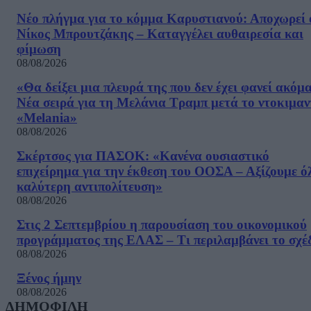
Νέο πλήγμα για το κόμμα Καρυστιανού: Αποχωρεί 
Νίκος Μπρουτζάκης – Καταγγέλει αυθαιρεσία και
φίμωση
08/08/2026
«Θα δείξει μια πλευρά της που δεν έχει φανεί ακόμ
Νέα σειρά για τη Μελάνια Τραμπ μετά το ντοκιμαν
«Melania»
08/08/2026
Σκέρτσος για ΠΑΣΟΚ: «Κανένα ουσιαστικό
επιχείρημα για την έκθεση του ΟΟΣΑ – Αξίζουμε ό
καλύτερη αντιπολίτευση»
08/08/2026
Στις 2 Σεπτεμβρίου η παρουσίαση του οικονομικού
προγράμματος της ΕΛΑΣ – Τι περιλαμβάνει το σχέ
08/08/2026
Ξένος ήμην
08/08/2026
ΔΗΜΟΦΙΛΗ