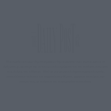
Μία ομάδα έμπειρων δημοσιογράφων δημιούργησαν πριν μερικά χρόνια το
dailypost.gr, με στόχο την αντικειμενική ενημέρωση και την ανάλυση πίσω από
τους τίτλους των ειδήσεων. Μαζί με μια μαχητική δημοσιογραφική ομάδα,
αποκαλύπτουν πολιτικά και παραπολιτικά θέματα, γράφουν επωνύμως την
άποψη τους, με γνώμονα τον ενημερωμένο αναγνώστη.