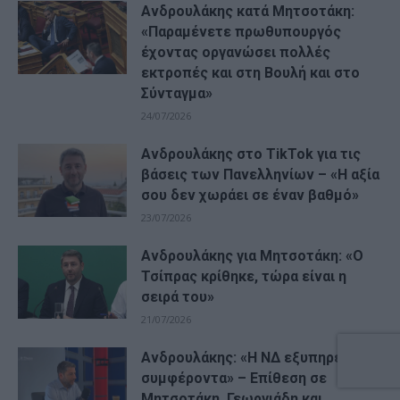
Ανδρουλάκης κατά Μητσοτάκη:
«Παραμένετε πρωθυπουργός
έχοντας οργανώσει πολλές
εκτροπές και στη Βουλή και στο
Σύνταγμα»
24/07/2026
Ανδρουλάκης στο TikTok για τις
βάσεις των Πανελληνίων – «Η αξία
σου δεν χωράει σε έναν βαθμό»
23/07/2026
Ανδρουλάκης για Μητσοτάκη: «Ο
Τσίπρας κρίθηκε, τώρα είναι η
σειρά του»
21/07/2026
Ανδρουλάκης: «Η ΝΔ εξυπηρετεί
συμφέροντα» – Επίθεση σε
Μητσοτάκη, Γεωργιάδη και