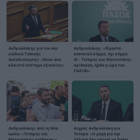
Ανδρουλάκης για τον νέο
Ανδρουλάκης: «Είμαστε
κώδικα Tοπικής
κανονικό κόμμα, όχι κόμμα
Aυτοδιοίκησης: «Είναι ένα
ΙΧ - Τσίπρας και Μητσοτάκης
κλειστό σύστημα εξουσίας»
κρίθηκαν, ήρθε η ώρα του
ΠΑΣΟΚ»
Ανδρουλάκης από τη Νέα
Αιχμές Ανδρουλάκη για
Ιωνία: «Τσίπρας και
Τσίπρα: «Η μάχη για την
Μητσοτάκης κρίθηκαν –
αλλαγή δεν μπορεί να δοθεί