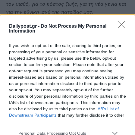
τον μισθό, για το κόστος ζωής, για τη νέα γενιά και
για την εθνική ισχύ της πατρίδας μας.
Είναι μια μάχη για τη ζωή μας.
Dailypost.gr -
Do Not Process My Personal
Και αυτή τη μάχη θα τη δώσουμε μαζί.
Information
If you wish to opt-out of the sale, sharing to third parties, or
processing of your personal or sensitive information for
targeted advertising by us, please use the below opt-out
section to confirm your selection. Please note that after your
opt-out request is processed you may continue seeing
interest-based ads based on personal information utilized by
us or personal information disclosed to third parties prior to
your opt-out. You may separately opt-out of the further
disclosure of your personal information by third parties on the
IAB’s list of downstream participants. This information may
also be disclosed by us to third parties on the
IAB’s List of
Downstream Participants
that may further disclose it to other
third parties.
Personal Data Processing Opt Outs