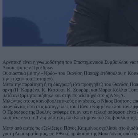
Aρνητική είναι η γνωμοδότηση του Επιστημονικού Συμβουλίου για τ
Διάσκεψη των Προέδρων.
Ουσιαστικά με την «έξοδο» του Θανάση Παπαχριστόπουλου η Κοιν
την «τύχη» του Ποταμιού.
Μετά την παραίτηση ή τη διαγραφή (ότι προηγηθεί) του Θανάση Πα
αρχή (Π. Καμμένο, Κ. Κατσίκη, Κ. Ζουράρι και Μαρία Κόλλια Τσαρ
μετά ανεξαρτητοποιήθηκε και στην πορεία πήγε στους ΑΝΕΛ.
Μιλώντας στους κοινοβουλευτικούς συντάκτες, ο Νίκος Βούτσης επα
απαντώντας έτσι στις καταγγελίες του Πάνου Καμμένου που τον εμφ
Ο Πρόεδρος της Βουλής ανέφερε ότι αν και η τελική απόφαση είναι 
κομμάτων για τη Γνωμοδότηση του Επιστημονικού Συμβουλίου της 
Μετά από αυτές τις εξελίξεις ο Πάνος Καμμένος σχολίασε στο διαδ
για τη Δημοκρατία μας, με Εθνική προδοσία της Μακεδονίας από τη