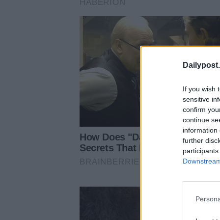
Dailypost.
If you wish 
sensitive in
confirm you
continue se
information 
further disc
participants
Downstream 
Persona