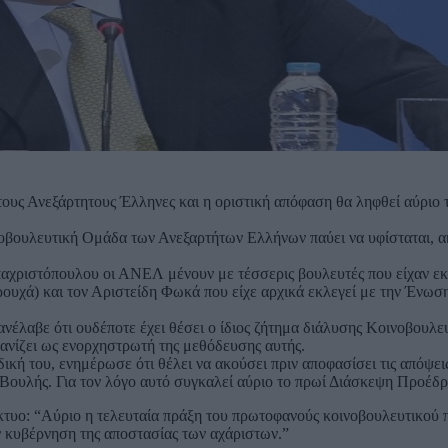
ους Ανεξάρτητους Έλληνες και η οριστική απόφαση θα ληφθεί αύριο 
οβουλευτική Ομάδα των Ανεξαρτήτων Ελλήνων παύει να υφίσταται, 
παχριστόπουλου οι ΑΝΕΛ μένουν με τέσσερις βουλευτές που είχαν εκ
ουχά) και τον Αριστείδη Φωκά που είχε αρχικά εκλεγεί με την Ένω
νέλαβε ότι ουδέποτε έχει θέσει ο ίδιος ζήτημα διάλυσης Κοινοβουλ
ανίζει ως ενορχηστρωτή της μεθόδευσης αυτής.
δική του, ενημέρωσε ότι θέλει να ακούσει πριν αποφασίσει τις απόψε
Βουλής. Για τον λόγο αυτό συγκαλεί αύριο το πρωί Διάσκεψη Προέδρ
ίκτυο: “Αύριο η τελευταία πράξη του πρωτοφανούς κοινοβουλευτικού
ν κυβέρνηση της αποστασίας των αχάριστων.”