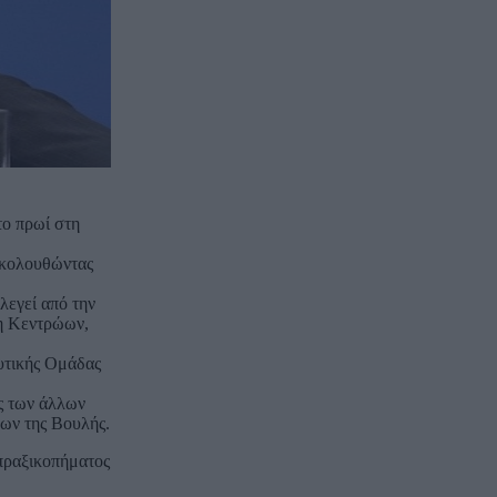
το πρωί στη
ακολουθώντας
λεγεί από την
ση Κεντρώων,
ευτικής Ομάδας
ις των άλλων
ων της Βουλής.
 πραξικοπήματος