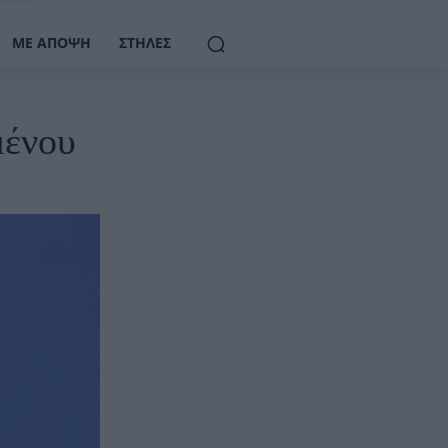
ΜΕ ΆΠΟΨΗ
ΣΤΉΛΕΣ
μένου