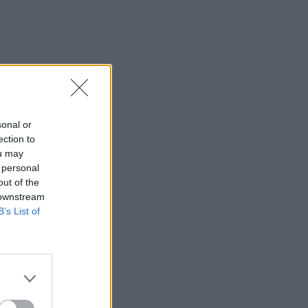
sonal or
ection to
ou may
 personal
out of the
 downstream
B’s List of