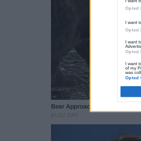
I want t
Opted 
I want t
Opted 
I want 
Advertis
Opted 
I want t
of my P
was col
Opted 