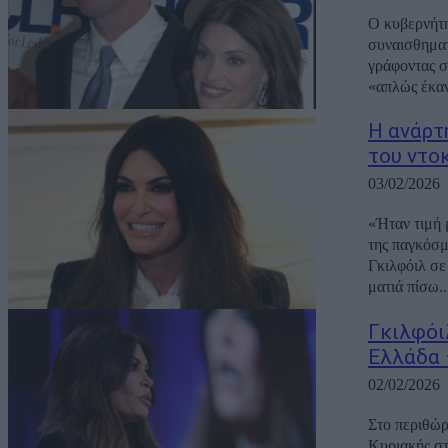
Ο κυβερνήτη
συναισθηματ
γράφοντας σ
«απλώς έκαν
Η ανάρτ
του ντο
03/02/2026
«Ήταν τιμή 
της παγκόσμ
Γκιλφόιλ σε
ματιά πίσω..
Γκιλφόι
Ελλάδα 
02/02/2026
Στο περιθώρ
Κυριακής σ