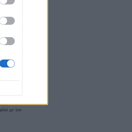
ίας δεν
νταση που
ν με την
τσοτάκη
ΠΑ, Κίμπερλι
ριάκο
φόιλ με τον