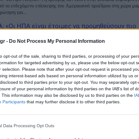
τό το ενδεχόμενο επίσκεψης του Αμερικανού προέδρου στη χώρα μα
ρώτηση για...
λ: «Οι ΗΠΑ είναι έτοιμες να προμηθεύσουν πιο
το φυσικό αέριο την ΕΕ μέσω του Κάθετου Δια
gr -
Do Not Process My Personal Information
ός πρόεδρος έχει καταστήσει σαφές ότι η κατάργηση της εξάρτησης 
to opt-out of the sale, sharing to third parties, or processing of your per
ική ενέργεια αποτελεί προτεραιότητα», αναφέρει η πρέσβης των ΗΠ
formation for targeted advertising by us, please use the below opt-out s
 ανάρτησή της στην πλατφόρμα «Χ». Όπως επισημαίνει, η υιοθέτηση 
r selection. Please note that after your opt-out request is processed y
Ένωση...
eing interest-based ads based on personal information utilized by us or
disclosed to third parties prior to your opt-out. You may separately opt-
ι Γκιλφόιλ: «Σταθερός σύμμαχος του ΝΑΤΟ η 
losure of your personal information by third parties on the IAB’s list of
ιακός ο εκσυγχρονισμός των Ενόπλων Δυνάμ
. This information may also be disclosed by us to third parties on the
IA
Participants
that may further disclose it to other third parties.
μαχο του ΝΑΤΟ χαρακτήρισε η Κίμπερλι Γκιλφόιλ την Ελλάδα, επισ
ας έχει επιτύχει με συνέπεια τους στόχους για τις αμυντικές δαπάνες, 
l Data Processing Opt Outs
η βορειοατλαντική συμμαχία. Σε ανάρτησή της στο Χ (πρώην Twitter), 
23.01.2026), με αφορμή...