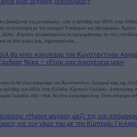
αλιά μίας ισχυρής οικονομίας»
ίες βασίζονται στις μεταφορές», είπε η πρέσβης των ΗΠΑ στην Αθήν
τά τη συνάντηση με τον υπουργό Υποδομών και Μεταφορών, Χρίστο
2.2026). «Είμαστε αποφασισμένοι να προχωρήσουμε σε νέες επενδύσε
αι τις δύο χώρες μας, δημιουργώντας...
όιλ θα γίνει κουμπάρα του Κωνσταντίνου Αργυρ
ξάνδρας Νίκα – «Είναι σαν οικογένεια μου»
υψη ότι θα γίνει κουμπάρα του Κωνσταντίνου Αργυρού καις της Αλε
 πρέσβης των ΗΠΑ στην Ελλάδα, Κίμπερλι Γκιλφόιλ. Απαντώντας σ
κυρία Γκιλφόιλ είπε: «Ναι, θα γίνω κουμπάρα τους. Είναι υπέροχοι άν
Νιούσομ: «Ήμουν ψυχρός μαζί της και απόμακρ
ψεις για τον γάμο του με την Κίμπερλι Γκιλφό