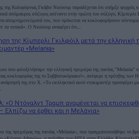
ς της Καλιφόρνιας Γκάβιν Νιούσομ παραδέχεται ότι υπήρξε ψυχρός κ
ικά απόμακρος σύζυγος απέναντι στην πρώτη του σύζυγο, Κίμπερλι 
τα απομνημονεύματά του, που πρόκειται να κυκλοφορήσουν σύντομα, 
ε τα τυπικά». Ο Νιούσομ αναφέρει ότι...
ηση της Κίμπερλι Γκιλφόιλ μετά την ελληνική 
κιμαντέρ «Melania»
μου που φιλοξενήσαμε την ελληνική πρεμιέρα της ταινίας "Melania" σ
ιας κυκλοφορίας της το Σαββατοκύριακο!», ανέφερε η πρέσβης των
 ανάρτησή της στο Χ. «Το εκπληκτικό αυτό ντοκιμαντέρ προσφέρει μι
.
λ: «Ο Ντόναλντ Τραμπ αναμένεται να επισκεφθε
– Ελπίζω να έρθει και η Μελάνια»
ιο της πρεμιέρας της ταινίας «Melania», που πραγματοποιήθηκε το βρ
το «Κέντρο Αθηνών», η πρέσβης των ΗΠΑ στην Ελλάδα, Κίμπερλι Γκ