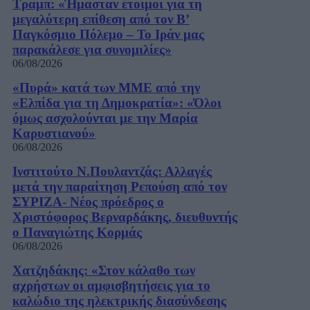
Τραμπ: «Ήμασταν έτοιμοι για τη
μεγαλύτερη επίθεση από τον Β’
Παγκόσμιο Πόλεμο – Το Ιράν μας
παρακάλεσε για συνομιλίες»
06/08/2026
«Πυρά» κατά των ΜΜΕ από την
«Ελπίδα για τη Δημοκρατία»: «Όλοι
όμως ασχολούνται με την Μαρία
Καρυστιανού»
06/08/2026
Ινστιτούτο Ν.Πουλαντζάς: Αλλαγές
μετά την παραίτηση Ρεπούση από τον
ΣΥΡΙΖΑ- Νέος πρόεδρος ο
Χριστόφορος Βερναρδάκης, διευθυντής
ο Παναγιώτης Κορμάς
06/08/2026
Χατζηδάκης: «Στον κάλαθο των
αχρήστων οι αμφισβητήσεις για το
καλώδιο της ηλεκτρικής διασύνδεσης