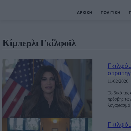
ΑΡΧΙΚΉ
ΠΟΛΙΤΙΚΉ
Κίμπερλι Γκίλφοϊλ
Γκιλφόι
στρατηγ
11/02/2026
Το δικό της
πρέσβης των
λογαριασμό 
Γκιλφόι