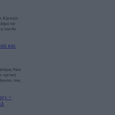
α, Κίμπερλι
 Δήμα την
ις που θα
ού και
ξάνδρας Νίκα
ε σχετική
θρωποι, τους
ος» –
ιλ