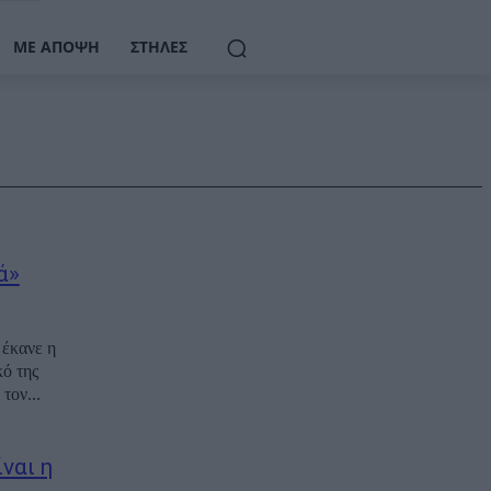
ΜΕ ΆΠΟΨΗ
ΣΤΉΛΕΣ
ά»
 έκανε η
ό της
τον...
ναι η