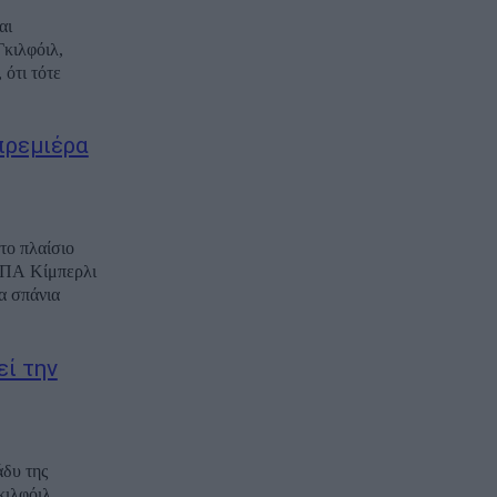
αι
Γκιλφόιλ,
ότι τότε
πρεμιέρα
το πλαίσιο
 ΗΠΑ Κίμπερλι
α σπάνια
ί την
άδυ της
ιλφόιλ,