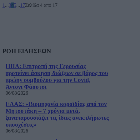
1
...
3
4
5
...
17
Σελίδα 4 από 17
ΡΟΗ ΕΙΔΗΣΕΩΝ
ΗΠΑ: Επιτροπή της Γερουσίας
προτείνει άσκηση διώξεων σε βάρος του
πρώην συμβούλου για την Covid,
Άντονι Φάουτσι
06/08/2026
ΕΛΑΣ: «Βιομηχανία κοροϊδίας από τον
Μητσοτάκη – 7 χρόνια μετά,
ξαναπαρουσιάζει τις ίδιες ανεκπλήρωτες
υποσχέσεις»
06/08/2026