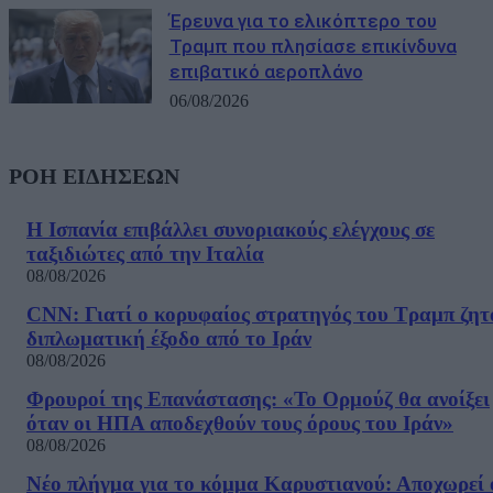
Έρευνα για το ελικόπτερο του
Τραμπ που πλησίασε επικίνδυνα
επιβατικό αεροπλάνο
06/08/2026
ΡΟΗ ΕΙΔΗΣΕΩΝ
Η Ισπανία επιβάλλει συνοριακούς ελέγχους σε
ταξιδιώτες από την Ιταλία
08/08/2026
CNN: Γιατί ο κορυφαίος στρατηγός του Τραμπ ζητ
διπλωματική έξοδο από το Ιράν
08/08/2026
Φρουροί της Επανάστασης: «Το Ορμούζ θα ανοίξει
όταν οι ΗΠΑ αποδεχθούν τους όρους του Ιράν»
08/08/2026
Νέο πλήγμα για το κόμμα Καρυστιανού: Αποχωρεί 