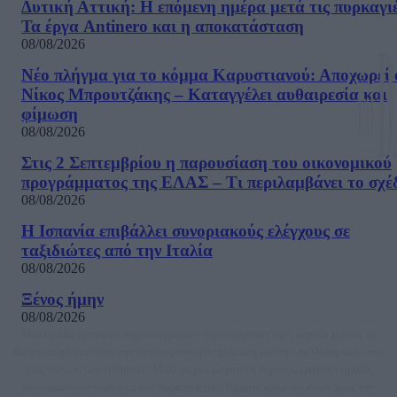
Δυτική Αττική: Η επόμενη ημέρα μετά τις πυρκαγιέ
Τα έργα Antinero και η αποκατάσταση
08/08/2026
Νέο πλήγμα για το κόμμα Καρυστιανού: Αποχωρεί 
Νίκος Μπρουτζάκης – Καταγγέλει αυθαιρεσία και
φίμωση
08/08/2026
Στις 2 Σεπτεμβρίου η παρουσίαση του οικονομικού
προγράμματος της ΕΛΑΣ – Τι περιλαμβάνει το σχέ
08/08/2026
Η Ισπανία επιβάλλει συνοριακούς ελέγχους σε
ταξιδιώτες από την Ιταλία
08/08/2026
Ξένος ήμην
08/08/2026
Μία ομάδα έμπειρων δημοσιογράφων δημιούργησαν πριν μερικά χρόνια το
dailypost.gr, με στόχο την αντικειμενική ενημέρωση και την ανάλυση πίσω από
τους τίτλους των ειδήσεων. Μαζί με μια μαχητική δημοσιογραφική ομάδα,
αποκαλύπτουν πολιτικά και παραπολιτικά θέματα, γράφουν επωνύμως την