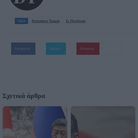
TAGS
Ντόναλντ Τραμπ
Σι Τζινπίνγκ
Facebook
Twitter
Pinterest
Σχετικά άρθρα