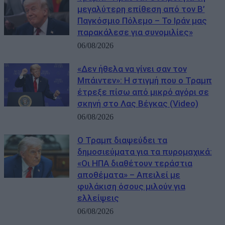
μεγαλύτερη επίθεση από τον Β’
Παγκόσμιο Πόλεμο – Το Ιράν μας
παρακάλεσε για συνομιλίες»
06/08/2026
«Δεν ήθελα να γίνει σαν τον
Μπάιντεν»: Η στιγμή που ο Τραμπ
έτρεξε πίσω από μικρό αγόρι σε
σκηνή στο Λας Βέγκας (Video)
06/08/2026
Ο Τραμπ διαψεύδει τα
δημοσιεύματα για τα πυρομαχικά:
«Οι ΗΠΑ διαθέτουν τεράστια
αποθέματα» – Απειλεί με
φυλάκιση όσους μιλούν για
ελλείψεις
06/08/2026