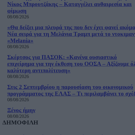
Νίκος Μπρουτζάκης – Καταγγέλει αυθαιρεσία και
φίμωση
08/08/2026
«Θα δείξει μια πλευρά της που δεν έχει φανεί ακόμ
Νέα σειρά για τη Μελάνια Τραμπ μετά το ντοκιμαν
«Melania»
08/08/2026
Σκέρτσος για ΠΑΣΟΚ: «Κανένα ουσιαστικό
επιχείρημα για την έκθεση του ΟΟΣΑ – Αξίζουμε ό
καλύτερη αντιπολίτευση»
08/08/2026
Στις 2 Σεπτεμβρίου η παρουσίαση του οικονομικού
προγράμματος της ΕΛΑΣ – Τι περιλαμβάνει το σχέ
08/08/2026
Ξένος ήμην
08/08/2026
ΔΗΜΟΦΙΛΗ