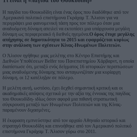
Τι είναι η «παγίδα του Θουκυδίδη»
Η παγίδα του Θουκυδίδη είναι ένας όρος που διαδόθηκε από τον
Αμερικανό πολιτικό επιστήμονα Γκράχαμ Τ. Άλισον για να
περιγράψει μια φαινομενική τάση προς τον πόλεμο όταν μια
αναδυόμενη δύναμη απειλεί να εκτοπίσει μια υπάρχουσα μεγάλη
δύναμη ως περιφερειακό ή διεθνές ηγεμόνα.
Ο όρος έτυχε μεγάλης
απήχησης σε δημοτικότητα το 2015 και εφαρμόζεται κυρίως
στην ανάλυση των σχέσεων Κίνας-Ηνωμένων Πολιτειών.
Ο Άλισον ηγήθηκε μιας μελέτης στο Κέντρο Επιστήμης και
Διεθνών Υποθέσεων Belfer του Πανεπιστημίου Χάρβαρντ, η οποία
διαπίστωσε ότι, μεταξύ ενός δείγματος 16 ιστορικών περιπτώσεων
μιας αναδυόμενης δύναμης που ανταγωνιζόταν μια κυρίαρχη
δύναμη, οι 12 κατέληξαν σε πόλεμο.
Η μελέτη αυτή, ωστόσο, έχει δεχθεί σημαντική κριτική και οι
ακαδημαϊκές απόψεις σχετικά με την αξία της έννοιας της παγίδας
του Θουκυδίδη- ιδίως όσον αφορά μια πιθανή στρατιωτική
σύγκρουση μεταξύ των Ηνωμένων Πολιτειών και της Κίνας-
παραμένουν διχασμένες.
Η έκφραση εμπνεύστηκε από τον αρχαίο Αθηναίο ιστορικό και
στρατηγό Θουκυδίδη και επινοήθηκε από τον Αμερικανό πολιτικό
επιστήμονα Γκράχαμ Τ. Άλισον γύρω στο 2011.