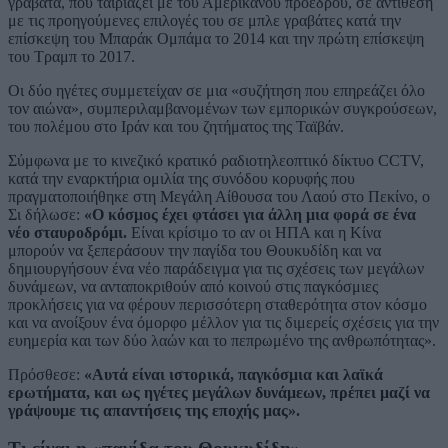
γραβάτα, που ταιριάζει με του Αμερικανού προέδρου, σε αντίθεση
με τις προηγούμενες επιλογές του σε μπλε γραβάτες κατά την
επίσκεψη του Μπαράκ Ομπάμα το 2014 και την πρώτη επίσκεψη
του Τραμπ το 2017.
Οι δύο ηγέτες συμμετείχαν σε μια «συζήτηση που επηρεάζει όλο
τον αιώνα», συμπεριλαμβανομένων των εμπορικών συγκρούσεων,
του πολέμου στο Ιράν και του ζητήματος της Ταϊβάν.
Σύμφωνα με το κινεζικό κρατικό ραδιοτηλεοπτικό δίκτυο CCTV,
κατά την εναρκτήρια ομιλία της συνόδου κορυφής που
πραγματοποιήθηκε στη Μεγάλη Αίθουσα του Λαού στο Πεκίνο, ο
Σι δήλωσε:
«Ο κόσμος έχει φτάσει για άλλη μια φορά σε ένα
νέο σταυροδρόμι.
Είναι κρίσιμο το αν οι ΗΠΑ και η Κίνα
μπορούν να ξεπεράσουν την παγίδα του Θουκυδίδη και να
δημιουργήσουν ένα νέο παράδειγμα για τις σχέσεις των μεγάλων
δυνάμεων, να ανταποκριθούν από κοινού στις παγκόσμιες
προκλήσεις για να φέρουν περισσότερη σταθερότητα στον κόσμο
και να ανοίξουν ένα όμορφο μέλλον για τις διμερείς σχέσεις για την
ευημερία και των δύο λαών και το πεπρωμένο της ανθρωπότητας».
Πρόσθεσε:
«Αυτά είναι ιστορικά, παγκόσμια και λαϊκά
ερωτήματα, και ως ηγέτες μεγάλων δυνάμεων, πρέπει μαζί να
γράψουμε τις απαντήσεις της εποχής μας».