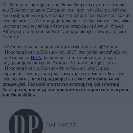
Με βάση μια παρατήρηση του Θουκυδίδη στο έργο του «Ιστορία
του Πελοποννησιακού Πολέμου» ότι «ήταν η άνοδος της Αθήνας
και ο φόβος που αυτή ενστάλαξε στη Σπάρτη που έκανε τον πόλεμο
αναπόφευκτο», ο Άλισον χρησιμοποίησε τον όρο για να περιγράψει
μια τάση προς τον πόλεμο όταν μια ανερχόμενη δύναμη (όπως η
Αθήνα) αμφισβητεί το καθεστώς μιας κυρίαρχης δύναμης (όπως η
Σπάρτη).
Ο Άλισον ανέλυσε σημαντικά την σκέψη του στο βιβλίο του
«Προορισμένοι για Πόλεμο» του 2017, στο οποίο υποστήριξε ότι
«η Κίνα και οι
ΗΠΑ
βρίσκονται επί του παρόντος σε τροχιά
σύγκρουσης για πόλεμο». Αν και ο Άλισον υποστηρίζει στο
«Προορισμένοι για Πόλεμο» ότι ο πόλεμος μεταξύ μιας
«άρχουσας δύναμης» και μιας «ανερχόμενης δύναμης» δεν είναι
αναπόφευκτος,
ο πόλεμος μπορεί να είναι πολύ δύσκολο να
αποφευχθεί. Για αυτό απαιτείται εκτεταμένη και εντατική
διπλωματία, προσοχή και προσπάθεια σε περίπτωση «παγίδας
του Θουκυδίδη».
DAILYPOST