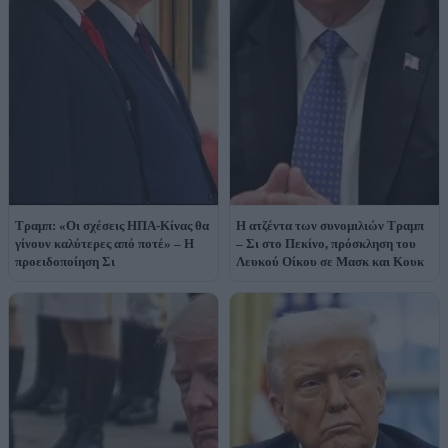
Τραμπ: «Οι σχέσεις ΗΠΑ-Κίνας θα
Η ατζέντα των συνομιλιών Τραμπ
γίνουν καλύτερες από ποτέ» – Η
– Σι στο Πεκίνο, πρόσκληση του
προειδοποίηση Σι
Λευκού Οίκου σε Μασκ και Κουκ