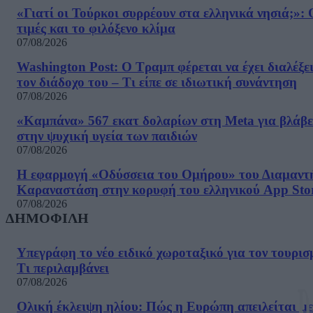
«Γιατί οι Τούρκοι συρρέουν στα ελληνικά νησιά;»: 
τιμές και το φιλόξενο κλίμα
07/08/2026
Washington Post: Ο Τραμπ φέρεται να έχει διαλέξε
τον διάδοχο του – Τι είπε σε ιδιωτική συνάντηση
07/08/2026
«Καμπάνα» 567 εκατ δολαρίων στη Meta για βλάβε
στην ψυχική υγεία των παιδιών
07/08/2026
Η εφαρμογή «Οδύσσεια του Ομήρου» του Διαμαντ
Καραναστάση στην κορυφή του ελληνικού App Sto
07/08/2026
ΔΗΜΟΦΙΛΗ
Υπεγράφη το νέο ειδικό χωροταξικό για τον τουρισ
Τι περιλαμβάνει
07/08/2026
Ολική έκλειψη ηλίου: Πώς η Ευρώπη απειλείται με