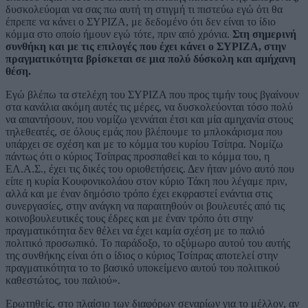
δυσκολεύομαι να σας πω αυτή τη στιγμή τι πιστεύω εγώ ότι θα
έπρεπε να κάνει ο ΣΥΡΙΖΑ, με δεδομένο ότι δεν είναι το ίδιο
κόμμα στο οποίο ήμουν εγώ τότε, πριν από χρόνια.
Στη σημερινή
συνθήκη και με τις επιλογές που έχει κάνει ο ΣΥΡΙΖΑ, στην
πραγματικότητα βρίσκεται σε μια πολύ δύσκολη και αμήχανη
θέση.
Εγώ βλέπω τα στελέχη του ΣΥΡΙΖΑ που προς τιμήν τους βγαίνουν
στα κανάλια ακόμη αυτές τις μέρες, να δυσκολεύονται τόσο πολύ
να απαντήσουν, που νομίζω γεννάται έτσι και μία αμηχανία στους
τηλεθεατές, σε όλους εμάς που βλέπουμε το μπλοκάρισμα που
υπάρχει σε σχέση και με το κόμμα του κυρίου Τσίπρα. Νομίζω
πάντως ότι ο κύριος Τσίπρας προσπαθεί και το κόμμα του, η
ΕΛ.Α.Σ., έχει τις δικές του οριοθετήσεις. Δεν ήταν μόνο αυτό που
είπε η κυρία Κουφονικολάου στον κύριο Τάκη που λέγαμε πριν,
αλλά και με έναν δημόσιο τρόπο έχει εκφραστεί ενάντια στις
συνεργασίες, στην ανάγκη να παραιτηθούν οι βουλευτές από τις
κοινοβουλευτικές τους έδρες και με έναν τρόπο ότι στην
πραγματικότητα δεν θέλει να έχει καμία σχέση με το παλιό
πολιτικό προσωπικό. Το παράδοξο, το οξύμωρο αυτού του αυτής
της συνθήκης είναι ότι ο ίδιος ο κύριος Τσίπρας αποτελεί στην
πραγματικότητα το το βασικό υποκείμενο αυτού του πολιτικού
καθεστώτος, του παλιού».
Ερωτηθείς, στο πλαίσιο των διαφόρων σεναρίων για το μέλλον, αν