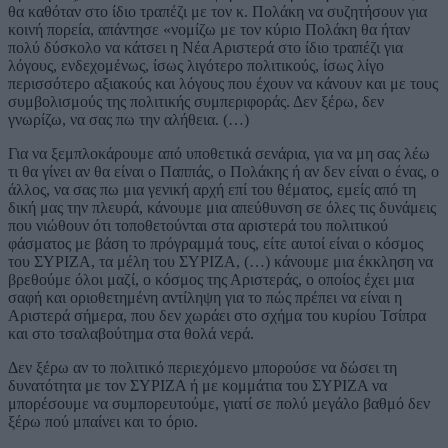
θα καθόταν στο ίδιο τραπέζι με τον κ. Πολάκη να συζητήσουν για
κοινή πορεία, απάντησε «νομίζω με τον κύριο Πολάκη θα ήταν
πολύ δύσκολο να κάτσει η Νέα Αριστερά στο ίδιο τραπέζι για
λόγους, ενδεχομένως, ίσως λιγότερο πολιτικούς, ίσως λίγο
περισσότερο αξιακούς και λόγους που έχουν να κάνουν και με τους
συμβολισμούς της πολιτικής συμπεριφοράς. Δεν ξέρω, δεν
γνωρίζω, να σας πω την αλήθεια. (…)
Για να ξεμπλοκάρουμε από υποθετικά σενάρια, για να μη σας λέω
τι θα γίνει αν θα είναι ο Παππάς, ο Πολάκης ή αν δεν είναι ο ένας, ο
άλλος, να σας πω μια γενική αρχή επί του θέματος, εμείς από τη
δική μας την πλευρά, κάνουμε μια απεύθυνση σε όλες τις δυνάμεις
που νιώθουν ότι τοποθετούνται στα αριστερά του πολιτικού
φάσματος με βάση το πρόγραμμά τους, είτε αυτοί είναι ο κόσμος
του ΣΥΡΙΖΑ, τα μέλη του ΣΥΡΙΖΑ, (…) κάνουμε μια έκκληση να
βρεθούμε όλοι μαζί, ο κόσμος της Αριστεράς, ο οποίος έχει μια
σαφή και οριοθετημένη αντίληψη για το πώς πρέπει να είναι η
Αριστερά σήμερα, που δεν χωράει στο σχήμα του κυρίου Τσίπρα
και στο τσαλαβούτημα στα θολά νερά.
Δεν ξέρω αν το πολιτικό περιεχόμενο μπορούσε να δώσει τη
δυνατότητα με τον ΣΥΡΙΖΑ ή με κομμάτια του ΣΥΡΙΖΑ να
μπορέσουμε να συμπορευτούμε, γιατί σε πολύ μεγάλο βαθμό δεν
ξέρω πού μπαίνει και το όριο.