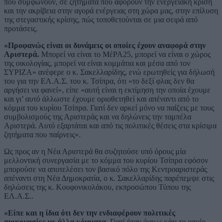
πού συμφωνούν, σε ζητήματα που αφορούν την ενεργειακή κρίση
και την ακρίβεια στην αγορά ενέργειας στη χώρα μας, στην επίλυση
της στεγαστικής κρίσης, πώς τοποθετούνται σε μια σειρά από
προτάσεις.
«Προφανώς είναι οι δυνάμεις οι οποίες έχουν αναφορά στην
Αριστερά.
Μπορεί να είναι το ΜέΡΑ25, μπορεί να είναι ο χώρος
της οικολογίας, μπορεί να είναι κομμάτια και μέσα από τον
ΣΥΡΙΖΑ» ανέφερε ο κ. Σακελλαρίδης, ενώ ερωτηθείς για δήλωσή
του για την ΕΛ.Α.Σ. του κ. Τσίπρα, ότι «το δεξί φλας δεν θα
αργήσει να φανεί», είπε «αυτή είναι η εκτίμηση την οποία έχουμε
και γι’ αυτό άλλωστε έχουμε οριοθετηθεί και απέναντι από το
κόμμα του κυρίου Τσίπρα. Γιατί δεν αρκεί μόνο να παίζεις με τους
συμβολισμούς της Αριστεράς και να δηλώνεις την ταμπέλα
Αριστερά. Αυτό εξαρτάται και από τις πολιτικές θέσεις στα κρίσιμα
ζητήματα που παίρνεις».
Ως προς αν η Νέα Αριστερά θα συζητούσε υπό όρους μία
μελλοντική συνεργασία με το κόμμα του κυρίου Τσίπρα εφόσον
μπορούσε να αποτελέσει τον βασικό πόλο της Κεντροαριστεράς
απέναντι στη Νέα Δημοκρατία, ο κ. Σακελλαρίδης παρέπεμψε στις
δηλώσεις της κ. Κουφονικολάκου, εκπροσώπου Τύπου της
ΕΛ.Α.Σ..
«Είπε και η ίδια ότι δεν την ενδιαφέρουν πολιτικές
συνεργασίες με άλλα κόμματα.
Γιατί ήταν όντως κάτι το οποίο