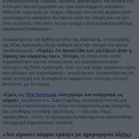
Κοινοβουλευτικής Ομάδας. Ωστόσο, χαρακτήρισε την κίνηση των
στελεχών που αποχώρησαν ως «μια προειλημμένη απόφαση».
Μάλιστα, σημείωσε με νόημα: «Θεωρώ ότι επειδή ακριβώς ήταν
προειλημμένη απόφαση, θα έπρεπε κατά την άποψή μου να έχει
γίνει νωρίτερα, έτσι ώστε να μην υπάρχει αυτή η μακροπρόθεσμη
παραλυτική διαδικασία».
Αναφερόμενος στα βαθύτερα αίτια της διάσπασης, ο επικεφαλής
της Νέας Αριστεράς έδειξε καθαρά προς την πλευρά του πρώην
πρωθυπουργού.
«Νομίζω ότι θρυαλλίδα των εξελίξεων ήταν η
ίδρυση του κόμματος του κ. Τσίπρα,
το οποίο στην ουσία
σηματοδότησε και την κίνηση αυτή των κοινοβουλευτικών
στελεχών της Νέας Αριστεράς. Από εκεί και πέρα, προφανώς εμείς
συνεχίζουμε και πορευόμαστε», συμπλήρωσε, διευκρινίζοντας ότι
αυτή τη στιγμή στο Κοινοβούλιο παραμένουν τέσσερις ενεργοί
βουλευτές με το κόμμα.
«Εμείς ως
Νέα Αριστερά
, συνεχίζουμε και υπάρχουμε ως
κόμμα»
, διεμήνυσε ο κ. Σακελλαρίδης, προαναγγέλλοντας μια
συνολική επανεκκίνηση με στόχο τη συγκρότηση μιας διακριτής
και ξεκάθαρης πολιτικής ταυτότητας — κάτι που, όπως
παραδέχθηκε, έλειπε το προηγούμενο διάστημα και αποτυπώθηκε
στα χαμηλά δημοσκοπικά ποσοστά.
«Δεν είμαστε κόμμα-τράνζιτ με ημερομηνία λήξης»