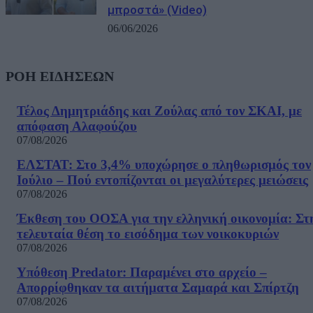
μπροστά» (Video)
06/06/2026
ΡΟΗ ΕΙΔΗΣΕΩΝ
Τέλος Δημητριάδης και Ζούλας από τον ΣΚΑΙ, με
απόφαση Αλαφούζου
07/08/2026
ΕΛΣΤΑΤ: Στο 3,4% υποχώρησε ο πληθωρισμός τον
Ιούλιο – Πού εντοπίζονται οι μεγαλύτερες μειώσεις
07/08/2026
Έκθεση του ΟΟΣΑ για την ελληνική οικονομία: Στ
τελευταία θέση το εισόδημα των νοικοκυριών
07/08/2026
Υπόθεση Predator: Παραμένει στο αρχείο –
Απορρίφθηκαν τα αιτήματα Σαμαρά και Σπίρτζη
07/08/2026