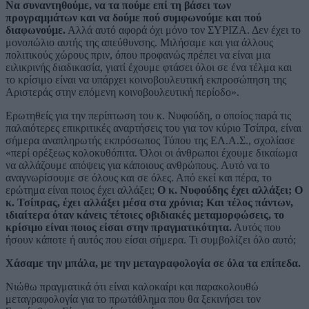
Να συναντηθούμε, να τα πούμε επί τη βάσει των
προγραμμάτων και να δούμε πού συμφωνούμε και πού
διαφωνούμε.
Αλλά αυτό αφορά όχι μόνο τον ΣΥΡΙΖΑ. Δεν έχει το
μονοπώλιο αυτής της απεύθυνσης. Μιλήσαμε και για άλλους
πολιτικούς χώρους πριν, όπου προφανώς πρέπει να είναι μια
ειλικρινής διαδικασία, γιατί έχουμε φτάσει όλοι σε ένα τέλμα και
το κρίσιμο είναι να υπάρχει κοινοβουλευτική εκπροσώπηση της
Αριστεράς στην επόμενη κοινοβουλευτική περίοδο».
Ερωτηθείς για την περίπτωση του κ. Νυφούδη, ο οποίος παρά τις
παλαιότερες επικριτικές αναρτήσεις του για τον κύριο Τσίπρα, είναι
σήμερα αναπληρωτής εκπρόσωπος Τύπου της ΕΛ.Α.Σ., σχολίασε
«περί ορέξεως κολοκυθόπιτα. Όλοι οι άνθρωποι έχουμε δικαίωμα
να αλλάζουμε απόψεις για κάποιους ανθρώπους. Αυτό να το
αναγνωρίσουμε σε όλους και σε όλες. Από εκεί και πέρα, το
ερώτημα είναι ποιος έχει αλλάξει;
Ο κ. Νυφούδης έχει αλλάξει; Ο
κ. Τσίπρας, έχει αλλάξει μέσα στα χρόνια; Και τέλος πάντων,
ιδιαίτερα όταν κάνεις τέτοιες οβιδιακές μεταμορφώσεις, το
κρίσιμο είναι ποιος είσαι στην πραγματικότητα.
Αυτός που
ήσουν κάποτε ή αυτός που είσαι σήμερα. Τι συμβολίζει όλο αυτό;
Χάσαμε την μπάλα, με την μεταγραφολογία σε όλα τα επίπεδα.
Νιώθω πραγματικά ότι είναι καλοκαίρι και παρακολουθώ
μεταγραφολογία για το πρωτάθλημα που θα ξεκινήσει τον