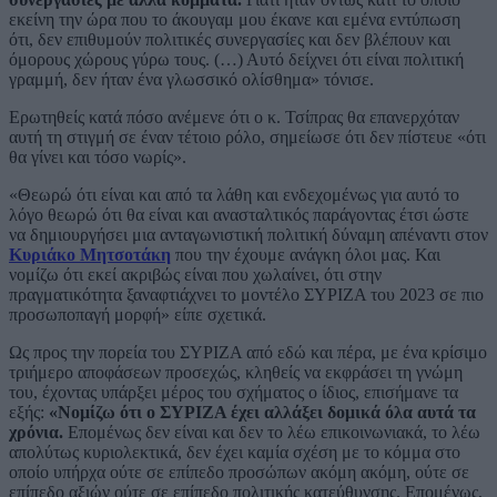
εκείνη την ώρα που το άκουγαμ μου έκανε και εμένα εντύπωση
ότι, δεν επιθυμούν πολιτικές συνεργασίες και δεν βλέπουν και
όμορους χώρους γύρω τους. (…) Αυτό δείχνει ότι είναι πολιτική
γραμμή, δεν ήταν ένα γλωσσικό ολίσθημα» τόνισε.
Ερωτηθείς κατά πόσο ανέμενε ότι ο κ. Τσίπρας θα επανερχόταν
αυτή τη στιγμή σε έναν τέτοιο ρόλο, σημείωσε ότι δεν πίστευε «ότι
θα γίνει και τόσο νωρίς».
«Θεωρώ ότι είναι και από τα λάθη και ενδεχομένως για αυτό το
λόγο θεωρώ ότι θα είναι και ανασταλτικός παράγοντας έτσι ώστε
να δημιουργήσει μια ανταγωνιστική πολιτική δύναμη απέναντι στον
Κυριάκο Μητσοτάκη
που την έχουμε ανάγκη όλοι μας. Και
νομίζω ότι εκεί ακριβώς είναι που χωλαίνει, ότι στην
πραγματικότητα ξαναφτιάχνει το μοντέλο ΣΥΡΙΖΑ του 2023 σε πιο
προσωποπαγή μορφή» είπε σχετικά.
Ως προς την πορεία του ΣΥΡΙΖΑ από εδώ και πέρα, με ένα κρίσιμο
τριήμερο αποφάσεων προσεχώς, κληθείς να εκφράσει τη γνώμη
του, έχοντας υπάρξει μέρος του σχήματος ο ίδιος, επισήμανε τα
εξής:
«Νομίζω ότι ο ΣΥΡΙΖΑ έχει αλλάξει δομικά όλα αυτά τα
χρόνια.
Επομένως δεν είναι και δεν το λέω επικοινωνιακά, το λέω
απολύτως κυριολεκτικά, δεν έχει καμία σχέση με το κόμμα στο
οποίο υπήρχα ούτε σε επίπεδο προσώπων ακόμη ακόμη, ούτε σε
επίπεδο αξιών ούτε σε επίπεδο πολιτικής κατεύθυνσης. Επομένως,