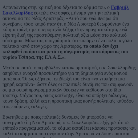
Απαντώντας στην κριτική που δέχεται το κόμμα του, ο
Γαβριήλ
Σακελλαρίδης
έστειλε ένα σαφές μήνυμα για την πολιτική
αυτονομία της Νέας Αριστεράς: «Αυτό που εγώ θεωρώ ότι
συνέβαινε τόσο καιρό ήταν ότι η Νέα Αριστερά θεωρούνταν ένα
κόμμα τράνζιτ με ημερομηνία λήξης στην πραγματικότητα, ενώ
είχε τη δική της προστιθέμενη πολιτική αξία μέσα στο πολιτικό
σύστημα». Μάλιστα, υπογράμμισε ότι «υπάρχει ένα πολύ μεγάλο
πολιτικό κενό στον χώρο της Αριστεράς,
το οποίο δεν έχει
καλυφθεί ακόμα και μετά τη συγκρότηση του κόμματος του
κυρίου Τσίπρα, της ΕΛ.Α.Σ.».
Μέσα σε αυτό το περιβάλλον κατακερματισμού, ο κ. Σακελλαρίδης
απηύθυνε ανοιχτό προσκλητήριο για τη δημιουργία ενός κοινού
μετώπου. Όπως εξήγησε, επιδίωξή του είναι «να χτυπήσει μια
ηχηρή καμπάνα» ώστε όλες οι πολιτικές δυνάμεις που συμφωνούν
σε μια σειρά προγραμματικών θέσεων να καθίσουν στο ίδιο
τραπέζι. Στόχος του, όπως κατέληξε, είναι να υπάρξει διάλογος,
κοινή δράση, αλλά και η προοπτική μιας κοινής πολιτικής καθόδου
στις επόμενες εκλογές.
Ερωτηθείς με ποιες πολιτικές δυνάμεις θα μπορούσε να
συνεργαστεί η Νέα Αριστερά, ο κ. Σακελλαρίδης εξήγησε ότι σε
επίπεδο προγραμματικό, το κόμμα καταθέτει κάποιες προτάσεις και
καλεί τα κόμματα που ανήκουν στην Αριστερά να δουν ποιοι και