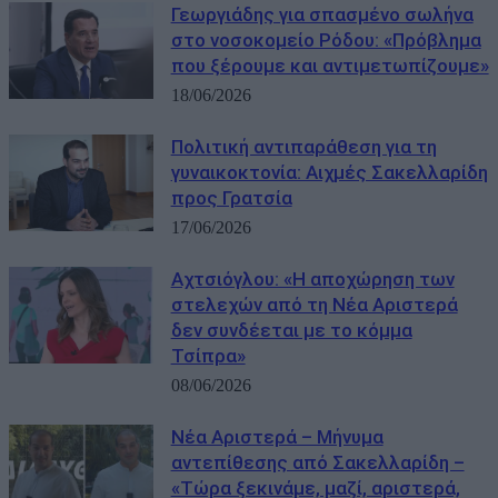
Γεωργιάδης για σπασμένο σωλήνα
στο νοσοκομείο Ρόδου: «Πρόβλημα
που ξέρουμε και αντιμετωπίζουμε»
18/06/2026
Πολιτική αντιπαράθεση για τη
γυναικοκτονία: Αιχμές Σακελλαρίδη
προς Γρατσία
17/06/2026
Αχτσιόγλου: «Η αποχώρηση των
στελεχών από τη Νέα Αριστερά
δεν συνδέεται με το κόμμα
Τσίπρα»
08/06/2026
Νέα Αριστερά – Μήνυμα
αντεπίθεσης από Σακελλαρίδη –
«Τώρα ξεκινάμε, μαζί, αριστερά,