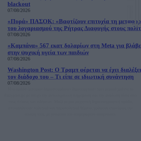
blackout
07/08/2026
«Πυρά» ΠΑΣΟΚ: «Βαφτίζουν επιτυχία τη μεταφο
του λογαριασμού της Ρήτρας Διαφυγής στους πολίτ
07/08/2026
«Καμπάνα» 567 εκατ δολαρίων στη Meta για βλάβε
στην ψυχική υγεία των παιδιών
07/08/2026
Washington Post: Ο Τραμπ φέρεται να έχει διαλέξε
τον διάδοχο του – Τι είπε σε ιδιωτική συνάντηση
07/08/2026
Μία ομάδα έμπειρων δημοσιογράφων δημιούργησαν πριν μερικά χρόνια το
dailypost.gr, με στόχο την αντικειμενική ενημέρωση και την ανάλυση πίσω από
τους τίτλους των ειδήσεων. Μαζί με μια μαχητική δημοσιογραφική ομάδα,
αποκαλύπτουν πολιτικά και παραπολιτικά θέματα, γράφουν επωνύμως την
άποψη τους, με γνώμονα τον ενημερωμένο αναγνώστη.