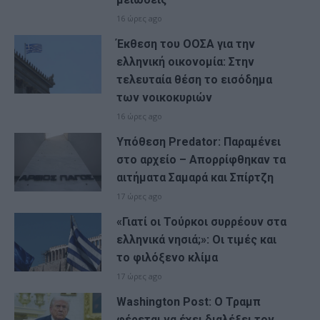
16 ώρες ago
Έκθεση του ΟΟΣΑ για την
ελληνική οικονομία: Στην
τελευταία θέση το εισόδημα
των νοικοκυριών
16 ώρες ago
Υπόθεση Predator: Παραμένει
στο αρχείο – Απορρίφθηκαν τα
αιτήματα Σαμαρά και Σπίρτζη
17 ώρες ago
«Γιατί οι Τούρκοι συρρέουν στα
ελληνικά νησιά;»: Οι τιμές και
το φιλόξενο κλίμα
17 ώρες ago
Washington Post: Ο Τραμπ
φέρεται να έχει διαλέξει τον