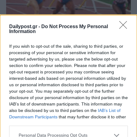
Dailypost.gr -
Do Not Process My Personal
Information
6/8/1992: «Για την Ελλάδα, ρε γαμώτο!» – Η
If you wish to opt-out of the sale, sharing to third parties, or
ιστορική νίκη της Βούλας Πατουλίδου
processing of your personal or sensitive information for
targeted advertising by us, please use the below opt-out
Στις 6 Αυγούστου 1992, το Ολυμπιακό Στάδιο της Βαρκελώνης
section to confirm your selection. Please note that after your
κρατούσε την ανάσα του για τον τελικό των 100 μέτρων με
opt-out request is processed you may continue seeing
εμπόδια. Ανάμεσα στις κορυφαίες...
interest-based ads based on personal information utilized by
us or personal information disclosed to third parties prior to
ΠΑΡΑΠΟΛΙΤΙΚΑ
your opt-out. You may separately opt-out of the further
disclosure of your personal information by third parties on the
IAB’s list of downstream participants. This information may
also be disclosed by us to third parties on the
IAB’s List of
Downstream Participants
that may further disclose it to other
third parties.
Personal Data Processing Opt Outs