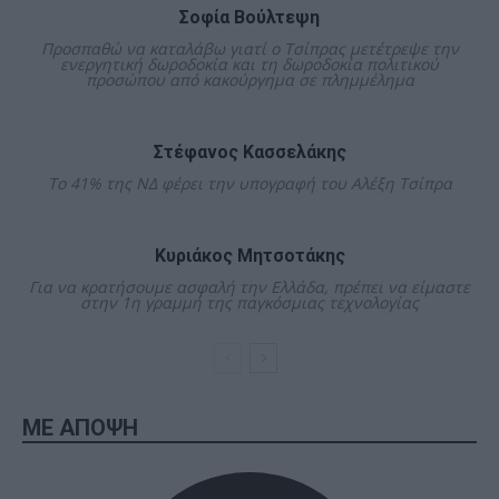
Σοφία Βούλτεψη
Προσπαθώ να καταλάβω γιατί ο Τσίπρας μετέτρεψε την
ενεργητική δωροδοκία και τη δωροδοκία πολιτικού
προσώπου από κακούργημα σε πλημμέλημα
Στέφανος Κασσελάκης
Το 41% της ΝΔ φέρει την υπογραφή του Αλέξη Τσίπρα
Κυριάκος Μητσοτάκης
Για να κρατήσουμε ασφαλή την Ελλάδα, πρέπει να είμαστε
στην 1η γραμμή της παγκόσμιας τεχνολογίας
ΜΕ ΑΠΟΨΗ