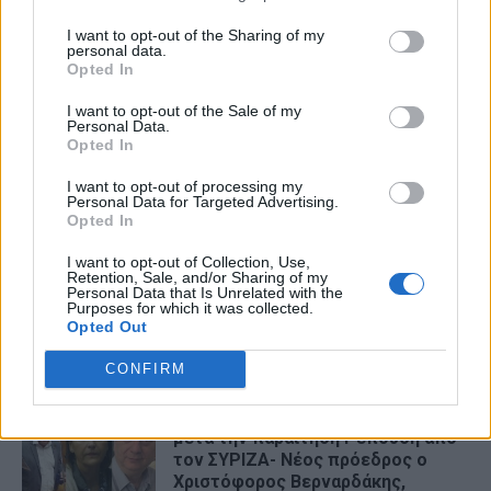
I want to opt-out of the Sharing of my
personal data.
Opted In
I want to opt-out of the Sale of my
Personal Data.
Opted In
I want to opt-out of processing my
Personal Data for Targeted Advertising.
Η εφαρμογή «Οδύσσεια του Ομήρου» του
Opted In
Διαμαντή Καραναστάση στην κορυφή του
ελληνικού App Store
I want to opt-out of Collection, Use,
Retention, Sale, and/or Sharing of my
Personal Data that Is Unrelated with the
07/08/2026
Purposes for which it was collected.
Στην κορυφή της κατηγορίας Entertainment του ελληνικού App
Opted Out
Store βρίσκεται η εφαρμογή «Οδύσσεια του Ομήρου – The
Odyssey by Homer», του Διαμαντή Καραναστάση. Η εφαρμογή...
CONFIRM
Ινστιτούτο Ν.Πουλαντζάς: Αλλαγές
μετά την παραίτηση Ρεπούση από
τον ΣΥΡΙΖΑ- Νέος πρόεδρος ο
Χριστόφορος Βερναρδάκης,